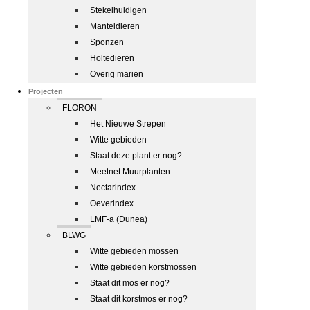
Stekelhuidigen
Manteldieren
Sponzen
Holtedieren
Overig marien
Projecten
FLORON
Het Nieuwe Strepen
Witte gebieden
Staat deze plant er nog?
Meetnet Muurplanten
Nectarindex
Oeverindex
LMF-a (Dunea)
BLWG
Witte gebieden mossen
Witte gebieden korstmossen
Staat dit mos er nog?
Staat dit korstmos er nog?