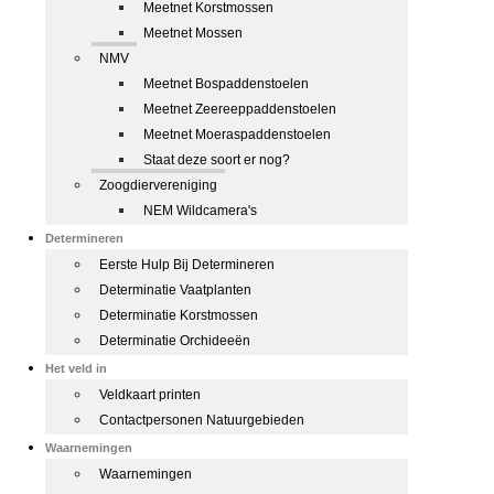
Meetnet Korstmossen
Meetnet Mossen
NMV
Meetnet Bospaddenstoelen
Meetnet Zeereeppaddenstoelen
Meetnet Moeraspaddenstoelen
Staat deze soort er nog?
Zoogdiervereniging
NEM Wildcamera's
Determineren
Eerste Hulp Bij Determineren
Determinatie Vaatplanten
Determinatie Korstmossen
Determinatie Orchideeën
Het veld in
Veldkaart printen
Contactpersonen Natuurgebieden
Waarnemingen
Waarnemingen