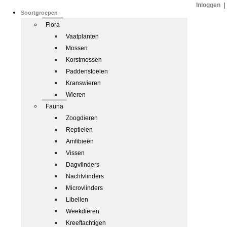
Inloggen
|
Soortgroepen
Flora
Vaatplanten
Mossen
Korstmossen
Paddenstoelen
Kranswieren
Wieren
Fauna
Zoogdieren
Reptielen
Amfibieën
Vissen
Dagvlinders
Nachtvlinders
Microvlinders
Libellen
Weekdieren
Kreeftachtigen