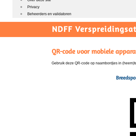
Over deze site
Privacy
Beheerders en validatoren
NDFF Verspreidingsat
QR-code voor mobiele appara
Gebruik deze QR-code op naambordjes in (heem)tui
Breedspor