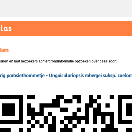
las
ten
nen en laat bezoekers achtergrondinformatie opzoeken over deze soort.
ig parasietkommetje - Unguiculariopsis robergei subsp. coelo