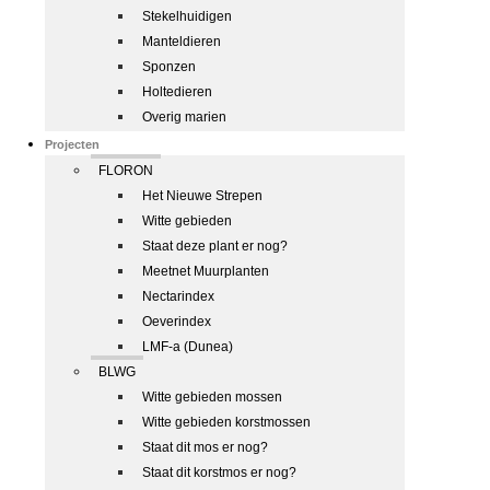
Stekelhuidigen
Manteldieren
Sponzen
Holtedieren
Overig marien
Projecten
FLORON
Het Nieuwe Strepen
Witte gebieden
Staat deze plant er nog?
Meetnet Muurplanten
Nectarindex
Oeverindex
LMF-a (Dunea)
BLWG
Witte gebieden mossen
Witte gebieden korstmossen
Staat dit mos er nog?
Staat dit korstmos er nog?