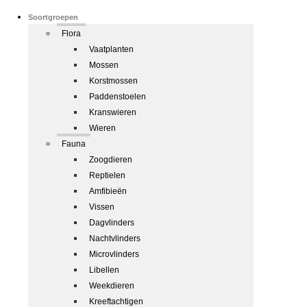
Soortgroepen
Flora
Vaatplanten
Mossen
Korstmossen
Paddenstoelen
Kranswieren
Wieren
Fauna
Zoogdieren
Reptielen
Amfibieën
Vissen
Dagvlinders
Nachtvlinders
Microvlinders
Libellen
Weekdieren
Kreeftachtigen