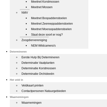
Meetnet Korstmossen
Meetnet Mossen
NMV
Meetnet Bospaddenstoelen
Meetnet Zeereeppaddenstoelen
Meetnet Moeraspaddenstoelen
Staat deze soort er nog?
Zoogdiervereniging
NEM Wildcamera's
Determineren
Eerste Hulp Bij Determineren
Determinatie Vaatplanten
Determinatie Korstmossen
Determinatie Orchideeën
Het veld in
Veldkaart printen
Contactpersonen Natuurgebieden
Waarnemingen
Waarnemingen