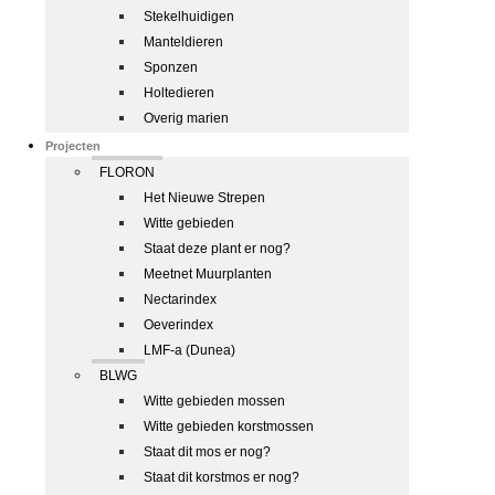
Stekelhuidigen
Manteldieren
Sponzen
Holtedieren
Overig marien
Projecten
FLORON
Het Nieuwe Strepen
Witte gebieden
Staat deze plant er nog?
Meetnet Muurplanten
Nectarindex
Oeverindex
LMF-a (Dunea)
BLWG
Witte gebieden mossen
Witte gebieden korstmossen
Staat dit mos er nog?
Staat dit korstmos er nog?