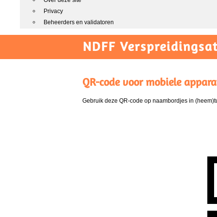
Over deze site
Privacy
Beheerders en validatoren
NDFF Verspreidingsat
QR-code voor mobiele appara
Gebruik deze QR-code op naambordjes in (heem)tui