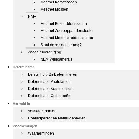
Meetnet Korstmossen
Meetnet Mossen
NMV
Meetnet Bospaddenstoelen
Meetnet Zeereeppaddenstoelen
Meetnet Moeraspaddenstoelen
Staat deze soort er nog?
Zoogdiervereniging
NEM Wildcamera's
Determineren
Eerste Hulp Bij Determineren
Determinatie Vaatplanten
Determinatie Korstmossen
Determinatie Orchideeën
Het veld in
Veldkaart printen
Contactpersonen Natuurgebieden
Waarnemingen
Waarnemingen