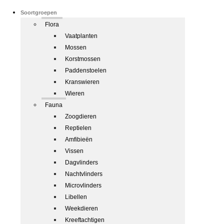
Soortgroepen
Flora
Vaatplanten
Mossen
Korstmossen
Paddenstoelen
Kranswieren
Wieren
Fauna
Zoogdieren
Reptielen
Amfibieën
Vissen
Dagvlinders
Nachtvlinders
Microvlinders
Libellen
Weekdieren
Kreeftachtigen