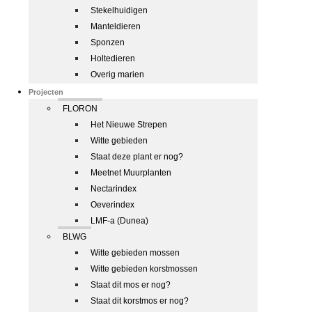
Stekelhuidigen
Manteldieren
Sponzen
Holtedieren
Overig marien
Projecten
FLORON
Het Nieuwe Strepen
Witte gebieden
Staat deze plant er nog?
Meetnet Muurplanten
Nectarindex
Oeverindex
LMF-a (Dunea)
BLWG
Witte gebieden mossen
Witte gebieden korstmossen
Staat dit mos er nog?
Staat dit korstmos er nog?