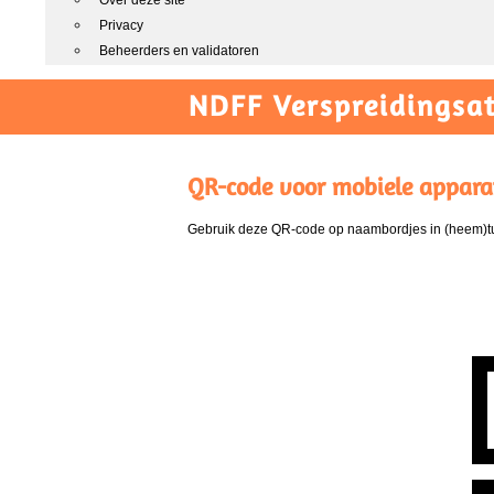
Over deze site
Privacy
Beheerders en validatoren
NDFF Verspreidingsat
QR-code voor mobiele appara
Gebruik deze QR-code op naambordjes in (heem)tui