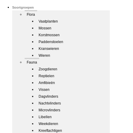
Soortgroepen
Flora
Vaatplanten
Mossen
Korstmossen
Paddenstoelen
Kranswieren
Wieren
Fauna
Zoogdieren
Reptielen
Amfibieën
Vissen
Dagvlinders
Nachtvlinders
Microvlinders
Libellen
Weekdieren
Kreeftachtigen