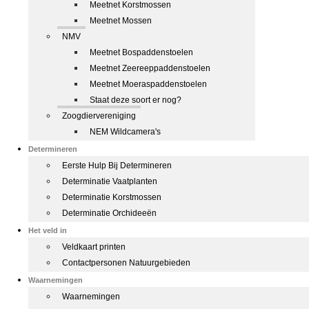
Meetnet Korstmossen
Meetnet Mossen
NMV
Meetnet Bospaddenstoelen
Meetnet Zeereeppaddenstoelen
Meetnet Moeraspaddenstoelen
Staat deze soort er nog?
Zoogdiervereniging
NEM Wildcamera's
Determineren
Eerste Hulp Bij Determineren
Determinatie Vaatplanten
Determinatie Korstmossen
Determinatie Orchideeën
Het veld in
Veldkaart printen
Contactpersonen Natuurgebieden
Waarnemingen
Waarnemingen