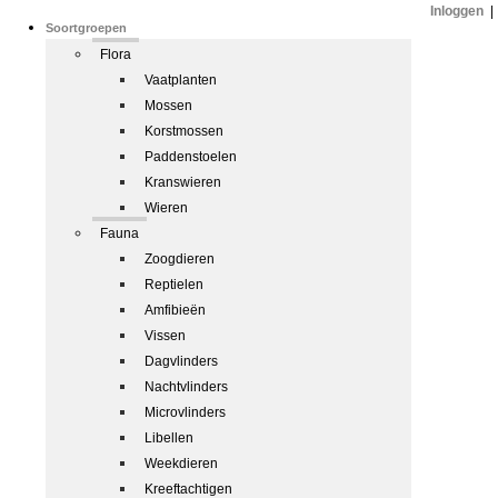
Inloggen
|
Soortgroepen
Flora
Vaatplanten
Mossen
Korstmossen
Paddenstoelen
Kranswieren
Wieren
Fauna
Zoogdieren
Reptielen
Amfibieën
Vissen
Dagvlinders
Nachtvlinders
Microvlinders
Libellen
Weekdieren
Kreeftachtigen