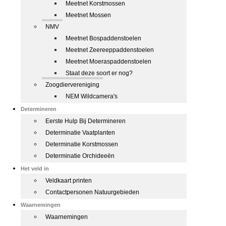
Meetnet Korstmossen
Meetnet Mossen
NMV
Meetnet Bospaddenstoelen
Meetnet Zeereeppaddenstoelen
Meetnet Moeraspaddenstoelen
Staat deze soort er nog?
Zoogdiervereniging
NEM Wildcamera's
Determineren
Eerste Hulp Bij Determineren
Determinatie Vaatplanten
Determinatie Korstmossen
Determinatie Orchideeën
Het veld in
Veldkaart printen
Contactpersonen Natuurgebieden
Waarnemingen
Waarnemingen