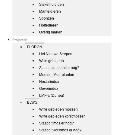
Stekelhuidigen
Manteldieren
Sponzen
Holtedieren
Overig marien
Projecten
FLORON
Het Nieuwe Strepen
Witte gebieden
Staat deze plant er nog?
Meetnet Muurplanten
Nectarindex
Oeverindex
LMF-a (Dunea)
BLWG
Witte gebieden mossen
Witte gebieden korstmossen
Staat dit mos er nog?
Staat dit korstmos er nog?