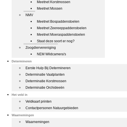
Meetnet Korstmossen
Meetnet Mossen
NMV
Meetnet Bospaddenstoelen
Meetnet Zeereeppaddenstoelen
Meetnet Moeraspaddenstoelen
Staat deze soort er nog?
Zoogdiervereniging
NEM Wildcamera's
Determineren
Eerste Hulp Bij Determineren
Determinatie Vaatplanten
Determinatie Korstmossen
Determinatie Orchideeën
Het veld in
Veldkaart printen
Contactpersonen Natuurgebieden
Waarnemingen
Waarnemingen