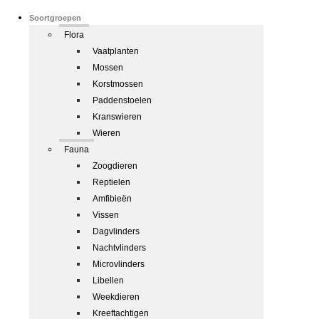
Soortgroepen
Flora
Vaatplanten
Mossen
Korstmossen
Paddenstoelen
Kranswieren
Wieren
Fauna
Zoogdieren
Reptielen
Amfibieën
Vissen
Dagvlinders
Nachtvlinders
Microvlinders
Libellen
Weekdieren
Kreeftachtigen