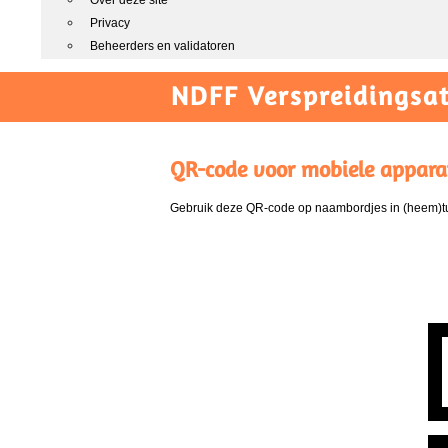
Over deze site
Privacy
Beheerders en validatoren
NDFF Verspreidingsat
QR-code voor mobiele appara
Gebruik deze QR-code op naambordjes in (heem)tui