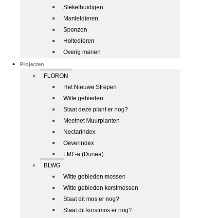
Stekelhuidigen
Manteldieren
Sponzen
Holtedieren
Overig marien
Projecten
FLORON
Het Nieuwe Strepen
Witte gebieden
Staat deze plant er nog?
Meetnet Muurplanten
Nectarindex
Oeverindex
LMF-a (Dunea)
BLWG
Witte gebieden mossen
Witte gebieden korstmossen
Staat dit mos er nog?
Staat dit korstmos er nog?