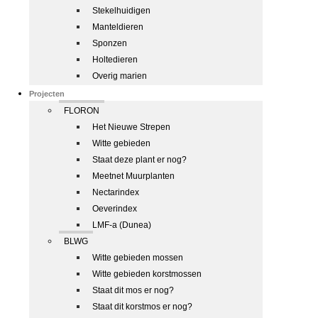
Stekelhuidigen
Manteldieren
Sponzen
Holtedieren
Overig marien
Projecten
FLORON
Het Nieuwe Strepen
Witte gebieden
Staat deze plant er nog?
Meetnet Muurplanten
Nectarindex
Oeverindex
LMF-a (Dunea)
BLWG
Witte gebieden mossen
Witte gebieden korstmossen
Staat dit mos er nog?
Staat dit korstmos er nog?