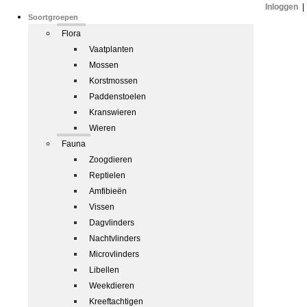
Inloggen
|
Soortgroepen
Flora
Vaatplanten
Mossen
Korstmossen
Paddenstoelen
Kranswieren
Wieren
Fauna
Zoogdieren
Reptielen
Amfibieën
Vissen
Dagvlinders
Nachtvlinders
Microvlinders
Libellen
Weekdieren
Kreeftachtigen