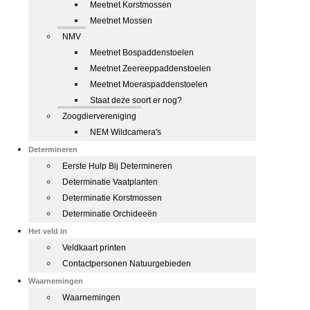
Meetnet Korstmossen
Meetnet Mossen
NMV
Meetnet Bospaddenstoelen
Meetnet Zeereeppaddenstoelen
Meetnet Moeraspaddenstoelen
Staat deze soort er nog?
Zoogdiervereniging
NEM Wildcamera's
Determineren
Eerste Hulp Bij Determineren
Determinatie Vaatplanten
Determinatie Korstmossen
Determinatie Orchideeën
Het veld in
Veldkaart printen
Contactpersonen Natuurgebieden
Waarnemingen
Waarnemingen