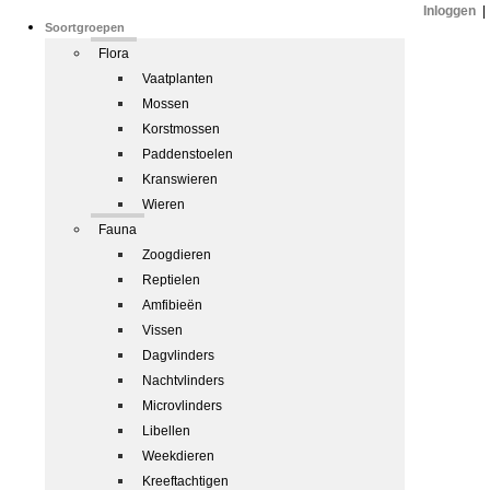
Inloggen
|
Soortgroepen
Flora
Vaatplanten
Mossen
Korstmossen
Paddenstoelen
Kranswieren
Wieren
Fauna
Zoogdieren
Reptielen
Amfibieën
Vissen
Dagvlinders
Nachtvlinders
Microvlinders
Libellen
Weekdieren
Kreeftachtigen