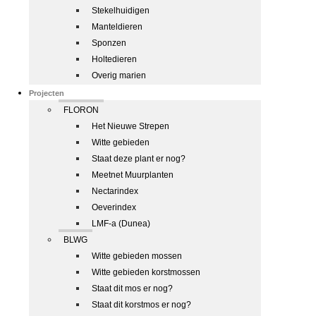
Stekelhuidigen
Manteldieren
Sponzen
Holtedieren
Overig marien
Projecten
FLORON
Het Nieuwe Strepen
Witte gebieden
Staat deze plant er nog?
Meetnet Muurplanten
Nectarindex
Oeverindex
LMF-a (Dunea)
BLWG
Witte gebieden mossen
Witte gebieden korstmossen
Staat dit mos er nog?
Staat dit korstmos er nog?