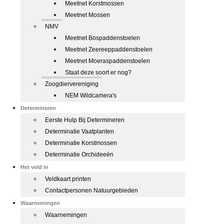
Meetnet Korstmossen
Meetnet Mossen
NMV
Meetnet Bospaddenstoelen
Meetnet Zeereeppaddenstoelen
Meetnet Moeraspaddenstoelen
Staat deze soort er nog?
Zoogdiervereniging
NEM Wildcamera's
Determineren
Eerste Hulp Bij Determineren
Determinatie Vaatplanten
Determinatie Korstmossen
Determinatie Orchideeën
Het veld in
Veldkaart printen
Contactpersonen Natuurgebieden
Waarnemingen
Waarnemingen