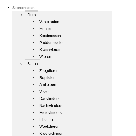
Soortgroepen
Flora
Vaatplanten
Mossen
Korstmossen
Paddenstoelen
Kranswieren
Wieren
Fauna
Zoogdieren
Reptielen
Amfibieën
Vissen
Dagvlinders
Nachtvlinders
Microvlinders
Libellen
Weekdieren
Kreeftachtigen