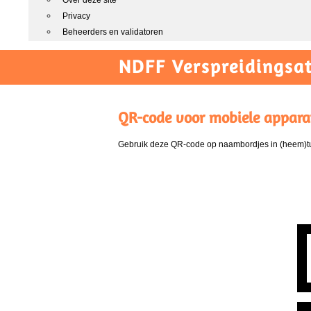
Over deze site
Privacy
Beheerders en validatoren
NDFF Verspreidingsat
QR-code voor mobiele appara
Gebruik deze QR-code op naambordjes in (heem)tui