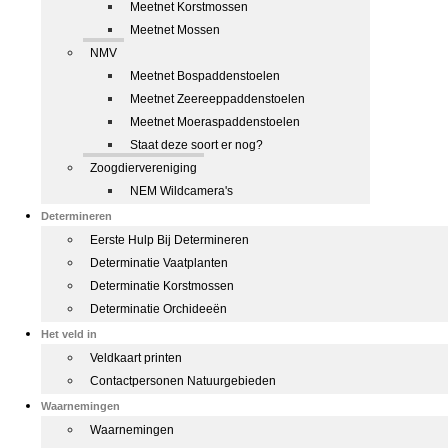
Meetnet Korstmossen
Meetnet Mossen
NMV
Meetnet Bospaddenstoelen
Meetnet Zeereeppaddenstoelen
Meetnet Moeraspaddenstoelen
Staat deze soort er nog?
Zoogdiervereniging
NEM Wildcamera's
Determineren
Eerste Hulp Bij Determineren
Determinatie Vaatplanten
Determinatie Korstmossen
Determinatie Orchideeën
Het veld in
Veldkaart printen
Contactpersonen Natuurgebieden
Waarnemingen
Waarnemingen