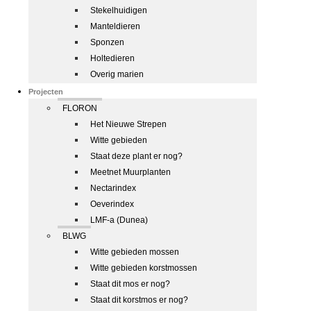
Stekelhuidigen
Manteldieren
Sponzen
Holtedieren
Overig marien
Projecten
FLORON
Het Nieuwe Strepen
Witte gebieden
Staat deze plant er nog?
Meetnet Muurplanten
Nectarindex
Oeverindex
LMF-a (Dunea)
BLWG
Witte gebieden mossen
Witte gebieden korstmossen
Staat dit mos er nog?
Staat dit korstmos er nog?