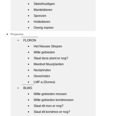
Stekelhuidigen
Manteldieren
Sponzen
Holtedieren
Overig marien
Projecten
FLORON
Het Nieuwe Strepen
Witte gebieden
Staat deze plant er nog?
Meetnet Muurplanten
Nectarindex
Oeverindex
LMF-a (Dunea)
BLWG
Witte gebieden mossen
Witte gebieden korstmossen
Staat dit mos er nog?
Staat dit korstmos er nog?