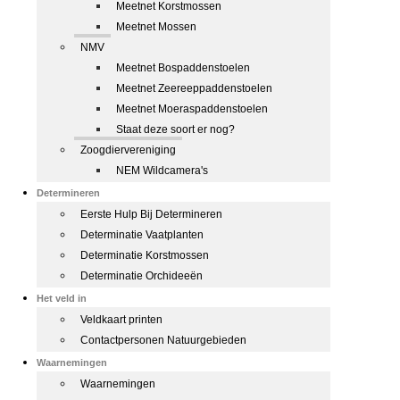
Meetnet Korstmossen
Meetnet Mossen
NMV
Meetnet Bospaddenstoelen
Meetnet Zeereeppaddenstoelen
Meetnet Moeraspaddenstoelen
Staat deze soort er nog?
Zoogdiervereniging
NEM Wildcamera's
Determineren
Eerste Hulp Bij Determineren
Determinatie Vaatplanten
Determinatie Korstmossen
Determinatie Orchideeën
Het veld in
Veldkaart printen
Contactpersonen Natuurgebieden
Waarnemingen
Waarnemingen