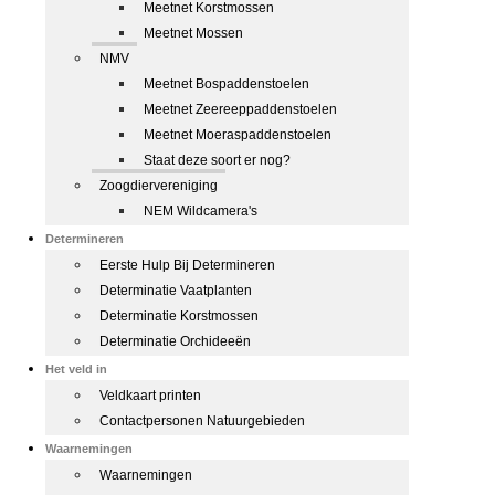
Meetnet Korstmossen
Meetnet Mossen
NMV
Meetnet Bospaddenstoelen
Meetnet Zeereeppaddenstoelen
Meetnet Moeraspaddenstoelen
Staat deze soort er nog?
Zoogdiervereniging
NEM Wildcamera's
Determineren
Eerste Hulp Bij Determineren
Determinatie Vaatplanten
Determinatie Korstmossen
Determinatie Orchideeën
Het veld in
Veldkaart printen
Contactpersonen Natuurgebieden
Waarnemingen
Waarnemingen