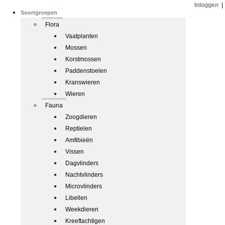
Inloggen
|
Soortgroepen
Flora
Vaatplanten
Mossen
Korstmossen
Paddenstoelen
Kranswieren
Wieren
Fauna
Zoogdieren
Reptielen
Amfibieën
Vissen
Dagvlinders
Nachtvlinders
Microvlinders
Libellen
Weekdieren
Kreeftachtigen