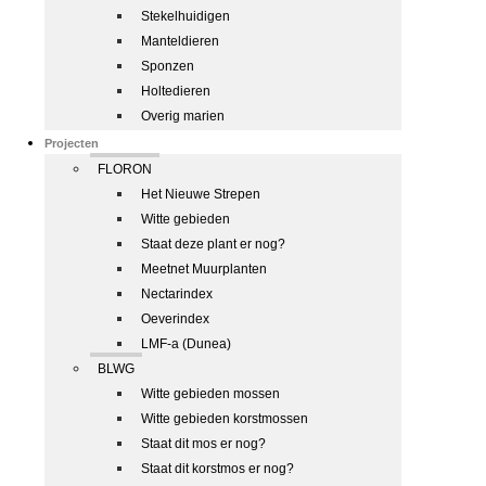
Stekelhuidigen
Manteldieren
Sponzen
Holtedieren
Overig marien
Projecten
FLORON
Het Nieuwe Strepen
Witte gebieden
Staat deze plant er nog?
Meetnet Muurplanten
Nectarindex
Oeverindex
LMF-a (Dunea)
BLWG
Witte gebieden mossen
Witte gebieden korstmossen
Staat dit mos er nog?
Staat dit korstmos er nog?