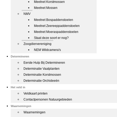
Meetnet Korstmossen
Meetnet Mossen
NMV
Meetnet Bospaddenstoelen
Meetnet Zeereeppaddenstoelen
Meetnet Moeraspaddenstoelen
Staat deze soort er nog?
Zoogdiervereniging
NEM Wildcamera's
Determineren
Eerste Hulp Bij Determineren
Determinatie Vaatplanten
Determinatie Korstmossen
Determinatie Orchideeën
Het veld in
Veldkaart printen
Contactpersonen Natuurgebieden
Waarnemingen
Waarnemingen