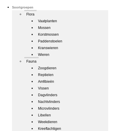
Soortgroepen
Flora
Vaatplanten
Mossen
Korstmossen
Paddenstoelen
Kranswieren
Wieren
Fauna
Zoogdieren
Reptielen
Amfibieën
Vissen
Dagvlinders
Nachtvlinders
Microvlinders
Libellen
Weekdieren
Kreeftachtigen