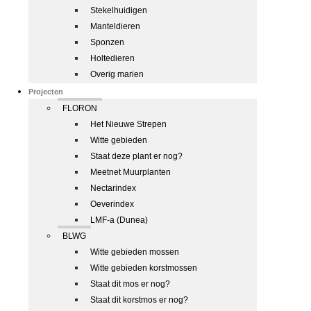
Stekelhuidigen
Manteldieren
Sponzen
Holtedieren
Overig marien
Projecten
FLORON
Het Nieuwe Strepen
Witte gebieden
Staat deze plant er nog?
Meetnet Muurplanten
Nectarindex
Oeverindex
LMF-a (Dunea)
BLWG
Witte gebieden mossen
Witte gebieden korstmossen
Staat dit mos er nog?
Staat dit korstmos er nog?