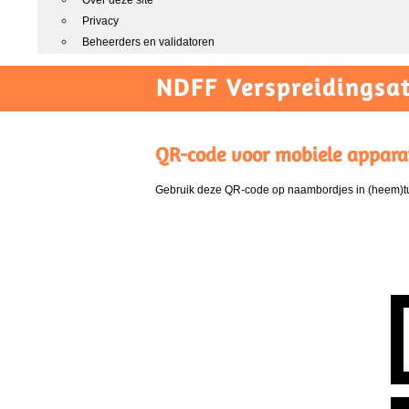
Over deze site
Privacy
Beheerders en validatoren
NDFF Verspreidingsat
QR-code voor mobiele appara
Gebruik deze QR-code op naambordjes in (heem)tui