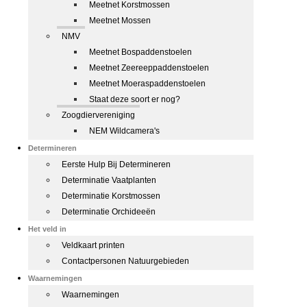
Meetnet Korstmossen
Meetnet Mossen
NMV
Meetnet Bospaddenstoelen
Meetnet Zeereeppaddenstoelen
Meetnet Moeraspaddenstoelen
Staat deze soort er nog?
Zoogdiervereniging
NEM Wildcamera's
Determineren
Eerste Hulp Bij Determineren
Determinatie Vaatplanten
Determinatie Korstmossen
Determinatie Orchideeën
Het veld in
Veldkaart printen
Contactpersonen Natuurgebieden
Waarnemingen
Waarnemingen