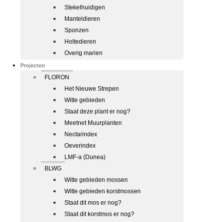
Stekelhuidigen
Manteldieren
Sponzen
Holtedieren
Overig marien
Projecten
FLORON
Het Nieuwe Strepen
Witte gebieden
Staat deze plant er nog?
Meetnet Muurplanten
Nectarindex
Oeverindex
LMF-a (Dunea)
BLWG
Witte gebieden mossen
Witte gebieden korstmossen
Staat dit mos er nog?
Staat dit korstmos er nog?