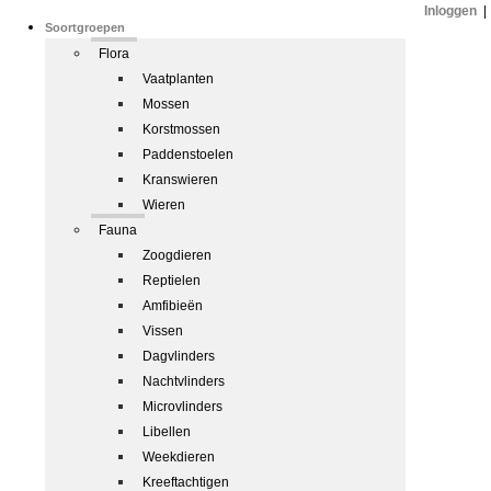
Inloggen
|
Soortgroepen
Flora
Vaatplanten
Mossen
Korstmossen
Paddenstoelen
Kranswieren
Wieren
Fauna
Zoogdieren
Reptielen
Amfibieën
Vissen
Dagvlinders
Nachtvlinders
Microvlinders
Libellen
Weekdieren
Kreeftachtigen