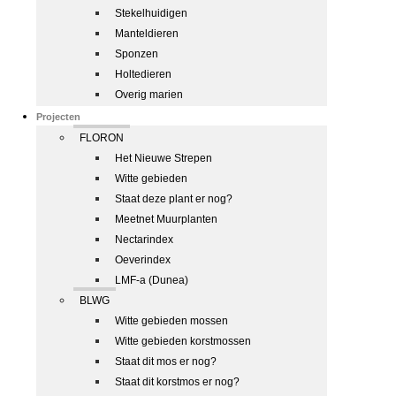
Stekelhuidigen
Manteldieren
Sponzen
Holtedieren
Overig marien
Projecten
FLORON
Het Nieuwe Strepen
Witte gebieden
Staat deze plant er nog?
Meetnet Muurplanten
Nectarindex
Oeverindex
LMF-a (Dunea)
BLWG
Witte gebieden mossen
Witte gebieden korstmossen
Staat dit mos er nog?
Staat dit korstmos er nog?