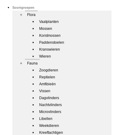
Soortgroepen
Flora
Vaatplanten
Mossen
Korstmossen
Paddenstoelen
Kranswieren
Wieren
Fauna
Zoogdieren
Reptielen
Amfibieën
Vissen
Dagvlinders
Nachtvlinders
Microvlinders
Libellen
Weekdieren
Kreeftachtigen