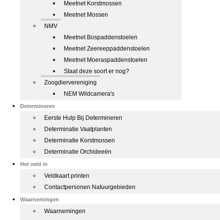
Meetnet Korstmossen
Meetnet Mossen
NMV
Meetnet Bospaddenstoelen
Meetnet Zeereeppaddenstoelen
Meetnet Moeraspaddenstoelen
Staat deze soort er nog?
Zoogdiervereniging
NEM Wildcamera's
Determineren
Eerste Hulp Bij Determineren
Determinatie Vaatplanten
Determinatie Korstmossen
Determinatie Orchideeën
Het veld in
Veldkaart printen
Contactpersonen Natuurgebieden
Waarnemingen
Waarnemingen