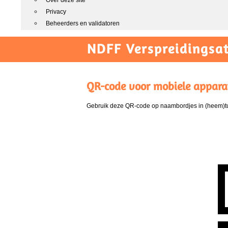
Over deze site
Privacy
Beheerders en validatoren
NDFF Verspreidingsat
QR-code voor mobiele appara
Gebruik deze QR-code op naambordjes in (heem)tui