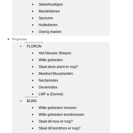
Stekelhuidigen
Manteldieren
Sponzen
Holtedieren
Overig marien
Projecten
FLORON
Het Nieuwe Strepen
Witte gebieden
Staat deze plant er nog?
Meetnet Muurplanten
Nectarindex
Oeverindex
LMF-a (Dunea)
BLWG
Witte gebieden mossen
Witte gebieden korstmossen
Staat dit mos er nog?
Staat dit korstmos er nog?