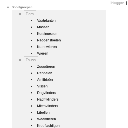
Inloggen
|
Soortgroepen
Flora
Vaatplanten
Mossen
Korstmossen
Paddenstoelen
Kranswieren
Wieren
Fauna
Zoogdieren
Reptielen
Amfibieën
Vissen
Dagvlinders
Nachtvlinders
Microvlinders
Libellen
Weekdieren
Kreeftachtigen