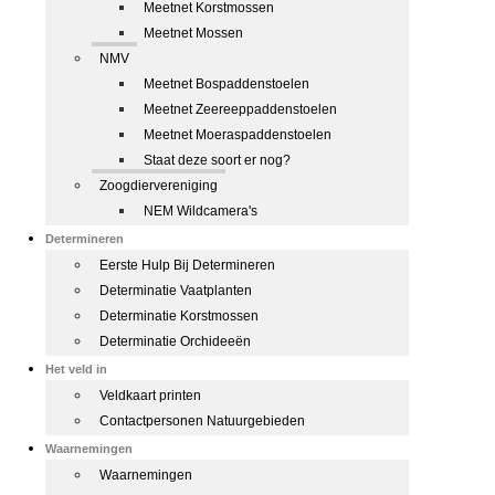
Meetnet Korstmossen
Meetnet Mossen
NMV
Meetnet Bospaddenstoelen
Meetnet Zeereeppaddenstoelen
Meetnet Moeraspaddenstoelen
Staat deze soort er nog?
Zoogdiervereniging
NEM Wildcamera's
Determineren
Eerste Hulp Bij Determineren
Determinatie Vaatplanten
Determinatie Korstmossen
Determinatie Orchideeën
Het veld in
Veldkaart printen
Contactpersonen Natuurgebieden
Waarnemingen
Waarnemingen