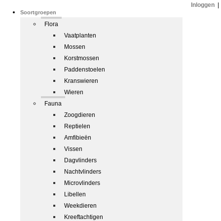
Inloggen
|
Soortgroepen
Flora
Vaatplanten
Mossen
Korstmossen
Paddenstoelen
Kranswieren
Wieren
Fauna
Zoogdieren
Reptielen
Amfibieën
Vissen
Dagvlinders
Nachtvlinders
Microvlinders
Libellen
Weekdieren
Kreeftachtigen