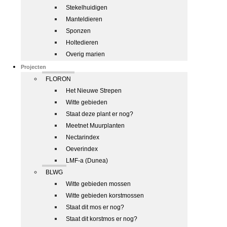
Stekelhuidigen
Manteldieren
Sponzen
Holtedieren
Overig marien
Projecten
FLORON
Het Nieuwe Strepen
Witte gebieden
Staat deze plant er nog?
Meetnet Muurplanten
Nectarindex
Oeverindex
LMF-a (Dunea)
BLWG
Witte gebieden mossen
Witte gebieden korstmossen
Staat dit mos er nog?
Staat dit korstmos er nog?