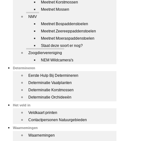
Meetnet Korstmossen
Meetnet Mossen
NMV
Meetnet Bospaddenstoelen
Meetnet Zeereeppaddenstoelen
Meetnet Moeraspaddenstoelen
Staat deze soort er nog?
Zoogdiervereniging
NEM Wildcamera's
Determineren
Eerste Hulp Bij Determineren
Determinatie Vaatplanten
Determinatie Korstmossen
Determinatie Orchideeën
Het veld in
Veldkaart printen
Contactpersonen Natuurgebieden
Waarnemingen
Waarnemingen