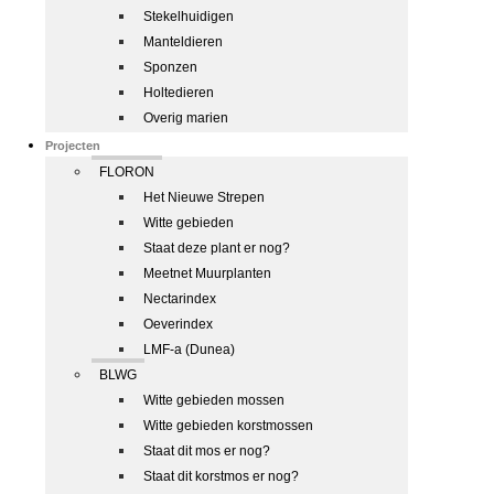
Stekelhuidigen
Manteldieren
Sponzen
Holtedieren
Overig marien
Projecten
FLORON
Het Nieuwe Strepen
Witte gebieden
Staat deze plant er nog?
Meetnet Muurplanten
Nectarindex
Oeverindex
LMF-a (Dunea)
BLWG
Witte gebieden mossen
Witte gebieden korstmossen
Staat dit mos er nog?
Staat dit korstmos er nog?