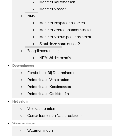
Meetnet Korstmossen
Meetnet Mossen
NMV
Meetnet Bospaddenstoelen
Meetnet Zeereeppaddenstoelen
Meetnet Moeraspaddenstoelen
Staat deze soort er nog?
Zoogdiervereniging
NEM Wildcamera's
Determineren
Eerste Hulp Bij Determineren
Determinatie Vaatplanten
Determinatie Korstmossen
Determinatie Orchideeën
Het veld in
Veldkaart printen
Contactpersonen Natuurgebieden
Waarnemingen
Waarnemingen