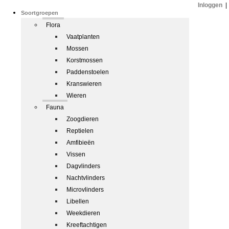
Inloggen
|
Soortgroepen
Flora
Vaatplanten
Mossen
Korstmossen
Paddenstoelen
Kranswieren
Wieren
Fauna
Zoogdieren
Reptielen
Amfibieën
Vissen
Dagvlinders
Nachtvlinders
Microvlinders
Libellen
Weekdieren
Kreeftachtigen