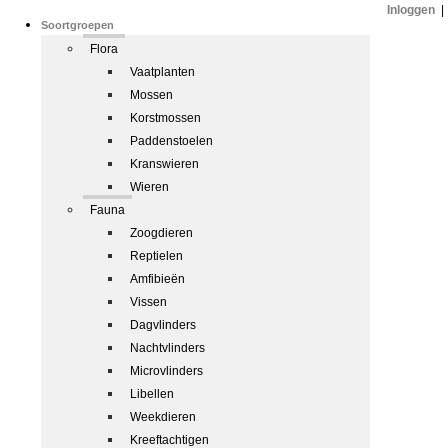
Inloggen
|
Soortgroepen
Flora
Vaatplanten
Mossen
Korstmossen
Paddenstoelen
Kranswieren
Wieren
Fauna
Zoogdieren
Reptielen
Amfibieën
Vissen
Dagvlinders
Nachtvlinders
Microvlinders
Libellen
Weekdieren
Kreeftachtigen