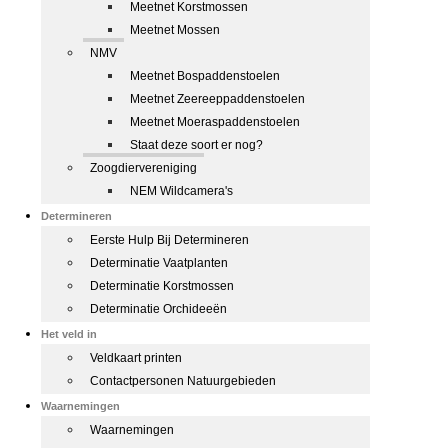
Meetnet Korstmossen
Meetnet Mossen
NMV
Meetnet Bospaddenstoelen
Meetnet Zeereeppaddenstoelen
Meetnet Moeraspaddenstoelen
Staat deze soort er nog?
Zoogdiervereniging
NEM Wildcamera's
Determineren
Eerste Hulp Bij Determineren
Determinatie Vaatplanten
Determinatie Korstmossen
Determinatie Orchideeën
Het veld in
Veldkaart printen
Contactpersonen Natuurgebieden
Waarnemingen
Waarnemingen