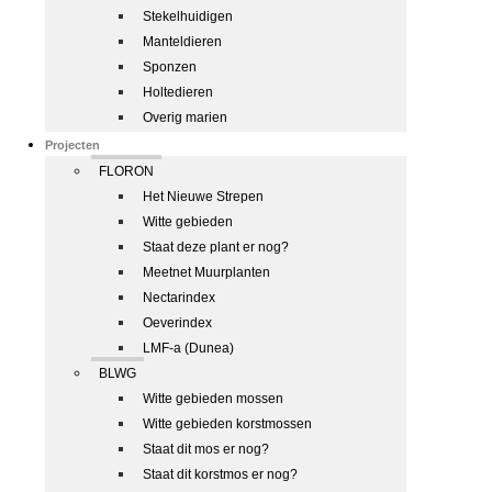
Stekelhuidigen
Manteldieren
Sponzen
Holtedieren
Overig marien
Projecten
FLORON
Het Nieuwe Strepen
Witte gebieden
Staat deze plant er nog?
Meetnet Muurplanten
Nectarindex
Oeverindex
LMF-a (Dunea)
BLWG
Witte gebieden mossen
Witte gebieden korstmossen
Staat dit mos er nog?
Staat dit korstmos er nog?