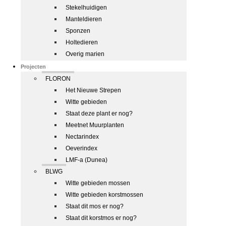
Stekelhuidigen
Manteldieren
Sponzen
Holtedieren
Overig marien
Projecten
FLORON
Het Nieuwe Strepen
Witte gebieden
Staat deze plant er nog?
Meetnet Muurplanten
Nectarindex
Oeverindex
LMF-a (Dunea)
BLWG
Witte gebieden mossen
Witte gebieden korstmossen
Staat dit mos er nog?
Staat dit korstmos er nog?