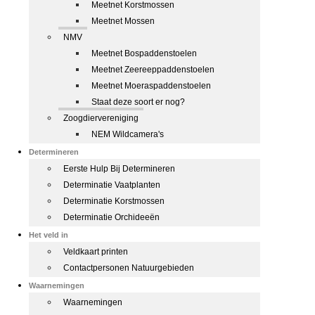
Meetnet Korstmossen
Meetnet Mossen
NMV
Meetnet Bospaddenstoelen
Meetnet Zeereeppaddenstoelen
Meetnet Moeraspaddenstoelen
Staat deze soort er nog?
Zoogdiervereniging
NEM Wildcamera's
Determineren
Eerste Hulp Bij Determineren
Determinatie Vaatplanten
Determinatie Korstmossen
Determinatie Orchideeën
Het veld in
Veldkaart printen
Contactpersonen Natuurgebieden
Waarnemingen
Waarnemingen