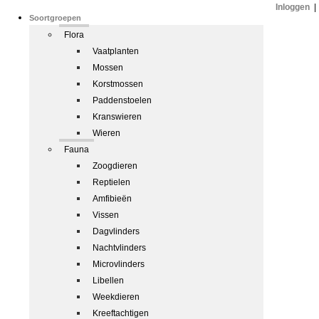
Inloggen
|
Soortgroepen
Flora
Vaatplanten
Mossen
Korstmossen
Paddenstoelen
Kranswieren
Wieren
Fauna
Zoogdieren
Reptielen
Amfibieën
Vissen
Dagvlinders
Nachtvlinders
Microvlinders
Libellen
Weekdieren
Kreeftachtigen