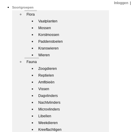
Inloggen
|
Soortgroepen
Flora
Vaatplanten
Mossen
Korstmossen
Paddenstoelen
Kranswieren
Wieren
Fauna
Zoogdieren
Reptielen
Amfibieën
Vissen
Dagvlinders
Nachtvlinders
Microvlinders
Libellen
Weekdieren
Kreeftachtigen