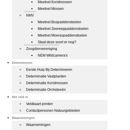
Meetnet Korstmossen
Meetnet Mossen
NMV
Meetnet Bospaddenstoelen
Meetnet Zeereeppaddenstoelen
Meetnet Moeraspaddenstoelen
Staat deze soort er nog?
Zoogdiervereniging
NEM Wildcamera's
Determineren
Eerste Hulp Bij Determineren
Determinatie Vaatplanten
Determinatie Korstmossen
Determinatie Orchideeën
Het veld in
Veldkaart printen
Contactpersonen Natuurgebieden
Waarnemingen
Waarnemingen