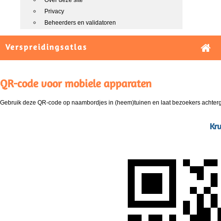
Over deze site
Privacy
Beheerders en validatoren
Verspreidingsatlas
QR-code voor mobiele apparaten
Gebruik deze QR-code op naambordjes in (heem)tuinen en laat bezoekers achterg
Kru