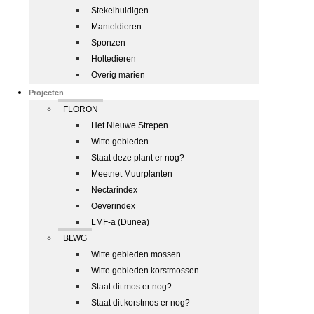
Stekelhuidigen
Manteldieren
Sponzen
Holtedieren
Overig marien
Projecten
FLORON
Het Nieuwe Strepen
Witte gebieden
Staat deze plant er nog?
Meetnet Muurplanten
Nectarindex
Oeverindex
LMF-a (Dunea)
BLWG
Witte gebieden mossen
Witte gebieden korstmossen
Staat dit mos er nog?
Staat dit korstmos er nog?