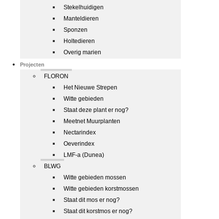
Stekelhuidigen
Manteldieren
Sponzen
Holtedieren
Overig marien
Projecten
FLORON
Het Nieuwe Strepen
Witte gebieden
Staat deze plant er nog?
Meetnet Muurplanten
Nectarindex
Oeverindex
LMF-a (Dunea)
BLWG
Witte gebieden mossen
Witte gebieden korstmossen
Staat dit mos er nog?
Staat dit korstmos er nog?