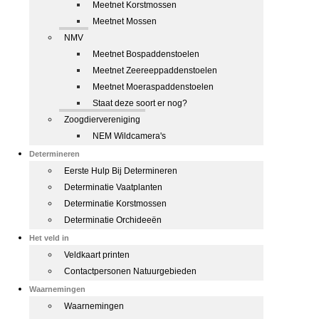
Meetnet Korstmossen
Meetnet Mossen
NMV
Meetnet Bospaddenstoelen
Meetnet Zeereeppaddenstoelen
Meetnet Moeraspaddenstoelen
Staat deze soort er nog?
Zoogdiervereniging
NEM Wildcamera's
Determineren
Eerste Hulp Bij Determineren
Determinatie Vaatplanten
Determinatie Korstmossen
Determinatie Orchideeën
Het veld in
Veldkaart printen
Contactpersonen Natuurgebieden
Waarnemingen
Waarnemingen