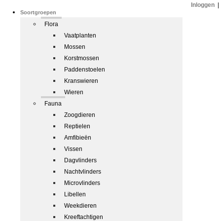
Inloggen
|
Soortgroepen
Flora
Vaatplanten
Mossen
Korstmossen
Paddenstoelen
Kranswieren
Wieren
Fauna
Zoogdieren
Reptielen
Amfibieën
Vissen
Dagvlinders
Nachtvlinders
Microvlinders
Libellen
Weekdieren
Kreeftachtigen