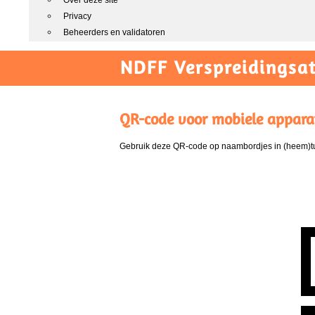
Over deze site
Privacy
Beheerders en validatoren
NDFF Verspreidingsat
QR-code voor mobiele appara
Gebruik deze QR-code op naambordjes in (heem)tui