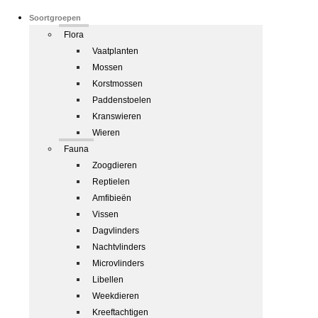
Soortgroepen
Flora
Vaatplanten
Mossen
Korstmossen
Paddenstoelen
Kranswieren
Wieren
Fauna
Zoogdieren
Reptielen
Amfibieën
Vissen
Dagvlinders
Nachtvlinders
Microvlinders
Libellen
Weekdieren
Kreeftachtigen