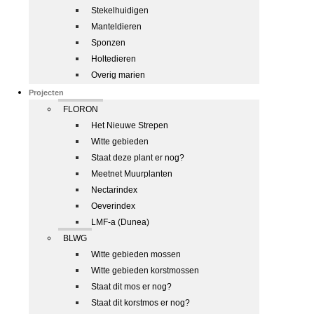
Stekelhuidigen
Manteldieren
Sponzen
Holtedieren
Overig marien
Projecten
FLORON
Het Nieuwe Strepen
Witte gebieden
Staat deze plant er nog?
Meetnet Muurplanten
Nectarindex
Oeverindex
LMF-a (Dunea)
BLWG
Witte gebieden mossen
Witte gebieden korstmossen
Staat dit mos er nog?
Staat dit korstmos er nog?