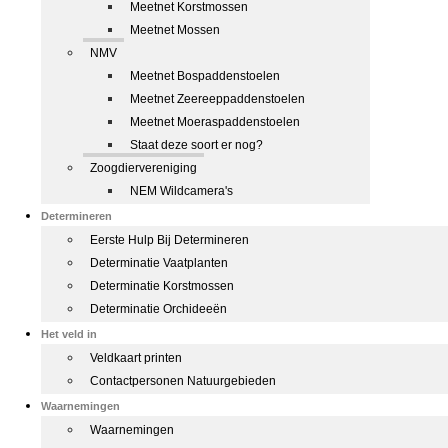
Meetnet Korstmossen
Meetnet Mossen
NMV
Meetnet Bospaddenstoelen
Meetnet Zeereeppaddenstoelen
Meetnet Moeraspaddenstoelen
Staat deze soort er nog?
Zoogdiervereniging
NEM Wildcamera's
Determineren
Eerste Hulp Bij Determineren
Determinatie Vaatplanten
Determinatie Korstmossen
Determinatie Orchideeën
Het veld in
Veldkaart printen
Contactpersonen Natuurgebieden
Waarnemingen
Waarnemingen