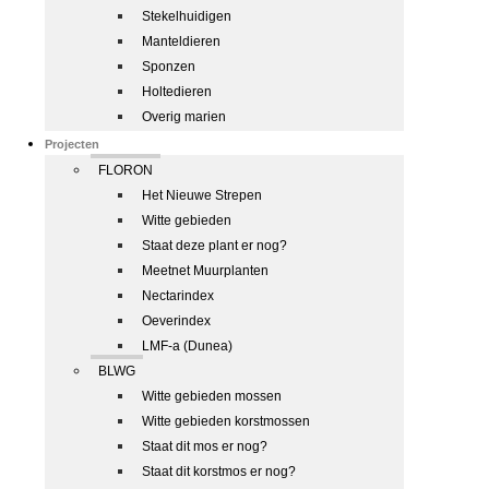
Stekelhuidigen
Manteldieren
Sponzen
Holtedieren
Overig marien
Projecten
FLORON
Het Nieuwe Strepen
Witte gebieden
Staat deze plant er nog?
Meetnet Muurplanten
Nectarindex
Oeverindex
LMF-a (Dunea)
BLWG
Witte gebieden mossen
Witte gebieden korstmossen
Staat dit mos er nog?
Staat dit korstmos er nog?