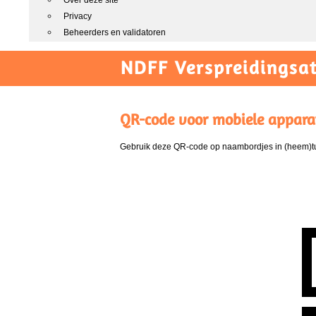
Over deze site
Privacy
Beheerders en validatoren
NDFF Verspreidingsat
QR-code voor mobiele appara
Gebruik deze QR-code op naambordjes in (heem)tui