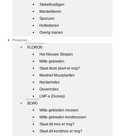
Stekelhuidigen
Manteldieren
Sponzen
Holtedieren
Overig marien
Projecten
FLORON
Het Nieuwe Strepen
Witte gebieden
Staat deze plant er nog?
Meetnet Muurplanten
Nectarindex
Oeverindex
LMF-a (Dunea)
BLWG
Witte gebieden mossen
Witte gebieden korstmossen
Staat dit mos er nog?
Staat dit korstmos er nog?