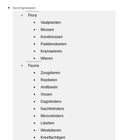
Soortgroepen
Flora
Vaatplanten
Mossen
Korstmossen
Paddenstoelen
Kranswieren
Wieren
Fauna
Zoogdieren
Reptielen
Amfibieën
Vissen
Dagvlinders
Nachtvlinders
Microvlinders
Libellen
Weekdieren
Kreeftachtigen