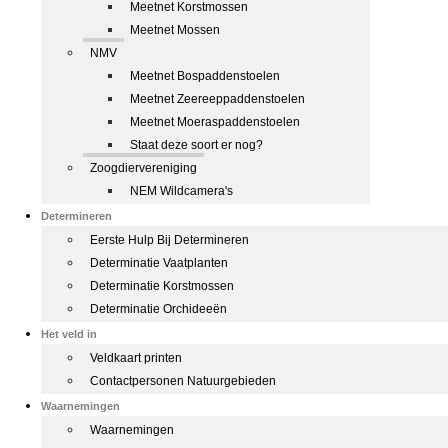
Meetnet Korstmossen
Meetnet Mossen
NMV
Meetnet Bospaddenstoelen
Meetnet Zeereeppaddenstoelen
Meetnet Moeraspaddenstoelen
Staat deze soort er nog?
Zoogdiervereniging
NEM Wildcamera's
Determineren
Eerste Hulp Bij Determineren
Determinatie Vaatplanten
Determinatie Korstmossen
Determinatie Orchideeën
Het veld in
Veldkaart printen
Contactpersonen Natuurgebieden
Waarnemingen
Waarnemingen