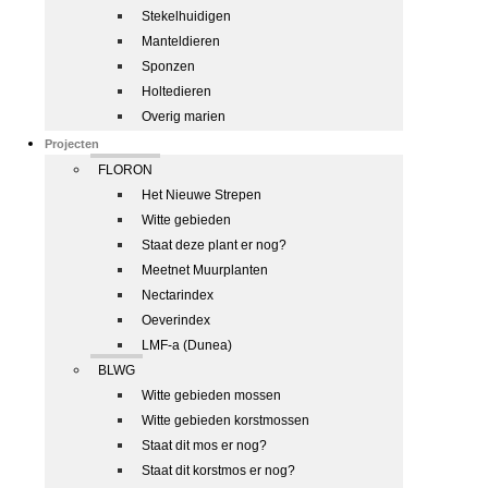
Stekelhuidigen
Manteldieren
Sponzen
Holtedieren
Overig marien
Projecten
FLORON
Het Nieuwe Strepen
Witte gebieden
Staat deze plant er nog?
Meetnet Muurplanten
Nectarindex
Oeverindex
LMF-a (Dunea)
BLWG
Witte gebieden mossen
Witte gebieden korstmossen
Staat dit mos er nog?
Staat dit korstmos er nog?