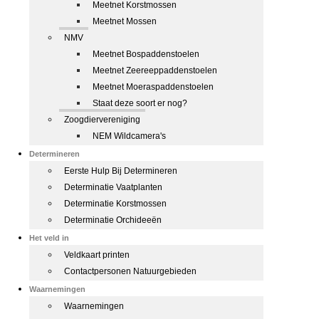
Meetnet Korstmossen
Meetnet Mossen
NMV
Meetnet Bospaddenstoelen
Meetnet Zeereeppaddenstoelen
Meetnet Moeraspaddenstoelen
Staat deze soort er nog?
Zoogdiervereniging
NEM Wildcamera's
Determineren
Eerste Hulp Bij Determineren
Determinatie Vaatplanten
Determinatie Korstmossen
Determinatie Orchideeën
Het veld in
Veldkaart printen
Contactpersonen Natuurgebieden
Waarnemingen
Waarnemingen