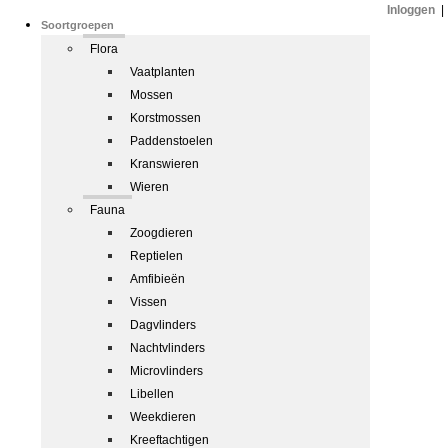
Inloggen
|
Soortgroepen
Flora
Vaatplanten
Mossen
Korstmossen
Paddenstoelen
Kranswieren
Wieren
Fauna
Zoogdieren
Reptielen
Amfibieën
Vissen
Dagvlinders
Nachtvlinders
Microvlinders
Libellen
Weekdieren
Kreeftachtigen