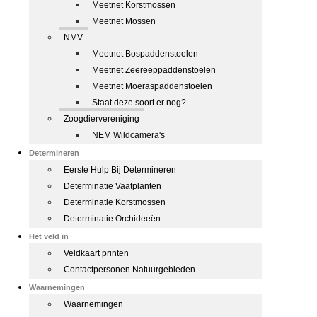
Meetnet Korstmossen
Meetnet Mossen
NMV
Meetnet Bospaddenstoelen
Meetnet Zeereeppaddenstoelen
Meetnet Moeraspaddenstoelen
Staat deze soort er nog?
Zoogdiervereniging
NEM Wildcamera's
Determineren
Eerste Hulp Bij Determineren
Determinatie Vaatplanten
Determinatie Korstmossen
Determinatie Orchideeën
Het veld in
Veldkaart printen
Contactpersonen Natuurgebieden
Waarnemingen
Waarnemingen