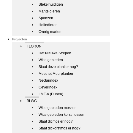
Stekelhuidigen
Manteldieren
Sponzen
Holtedieren
Overig marien
Projecten
FLORON
Het Nieuwe Strepen
Witte gebieden
Staat deze plant er nog?
Meetnet Muurplanten
Nectarindex
Oeverindex
LMF-a (Dunea)
BLWG
Witte gebieden mossen
Witte gebieden korstmossen
Staat dit mos er nog?
Staat dit korstmos er nog?