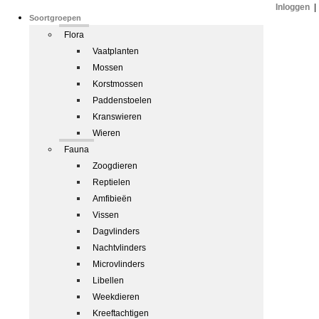
Inloggen
|
Soortgroepen
Flora
Vaatplanten
Mossen
Korstmossen
Paddenstoelen
Kranswieren
Wieren
Fauna
Zoogdieren
Reptielen
Amfibieën
Vissen
Dagvlinders
Nachtvlinders
Microvlinders
Libellen
Weekdieren
Kreeftachtigen