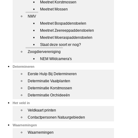
Meetnet Korstmossen
Meetnet Mossen
NMV
Meetnet Bospaddenstoelen
Meetnet Zeereeppaddenstoelen
Meetnet Moeraspaddenstoelen
Staat deze soort er nog?
Zoogdiervereniging
NEM Wildcamera's
Determineren
Eerste Hulp Bij Determineren
Determinatie Vaatplanten
Determinatie Korstmossen
Determinatie Orchideeën
Het veld in
Veldkaart printen
Contactpersonen Natuurgebieden
Waarnemingen
Waarnemingen