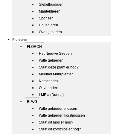
Stekelhuidigen
Manteldieren
Sponzen
Holtedieren
Overig marien
Projecten
FLORON
Het Nieuwe Strepen
Witte gebieden
Staat deze plant er nog?
Meetnet Muurplanten
Nectarindex
Oeverindex
LMF-a (Dunea)
BLWG
Witte gebieden mossen
Witte gebieden korstmossen
Staat dit mos er nog?
Staat dit korstmos er nog?