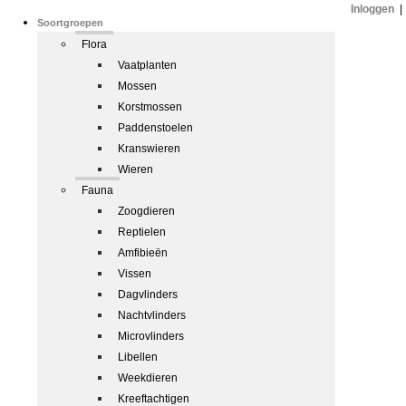
Inloggen
|
Soortgroepen
Flora
Vaatplanten
Mossen
Korstmossen
Paddenstoelen
Kranswieren
Wieren
Fauna
Zoogdieren
Reptielen
Amfibieën
Vissen
Dagvlinders
Nachtvlinders
Microvlinders
Libellen
Weekdieren
Kreeftachtigen