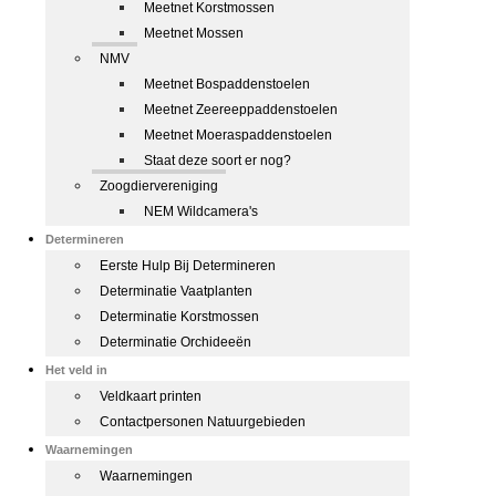
Meetnet Korstmossen
Meetnet Mossen
NMV
Meetnet Bospaddenstoelen
Meetnet Zeereeppaddenstoelen
Meetnet Moeraspaddenstoelen
Staat deze soort er nog?
Zoogdiervereniging
NEM Wildcamera's
Determineren
Eerste Hulp Bij Determineren
Determinatie Vaatplanten
Determinatie Korstmossen
Determinatie Orchideeën
Het veld in
Veldkaart printen
Contactpersonen Natuurgebieden
Waarnemingen
Waarnemingen