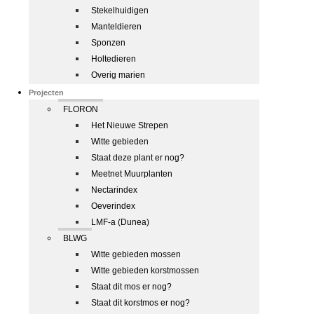
Stekelhuidigen
Manteldieren
Sponzen
Holtedieren
Overig marien
Projecten
FLORON
Het Nieuwe Strepen
Witte gebieden
Staat deze plant er nog?
Meetnet Muurplanten
Nectarindex
Oeverindex
LMF-a (Dunea)
BLWG
Witte gebieden mossen
Witte gebieden korstmossen
Staat dit mos er nog?
Staat dit korstmos er nog?