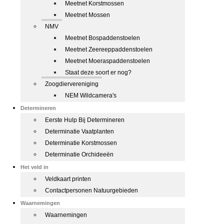
Meetnet Korstmossen
Meetnet Mossen
NMV
Meetnet Bospaddenstoelen
Meetnet Zeereeppaddenstoelen
Meetnet Moeraspaddenstoelen
Staat deze soort er nog?
Zoogdiervereniging
NEM Wildcamera's
Determineren
Eerste Hulp Bij Determineren
Determinatie Vaatplanten
Determinatie Korstmossen
Determinatie Orchideeën
Het veld in
Veldkaart printen
Contactpersonen Natuurgebieden
Waarnemingen
Waarnemingen