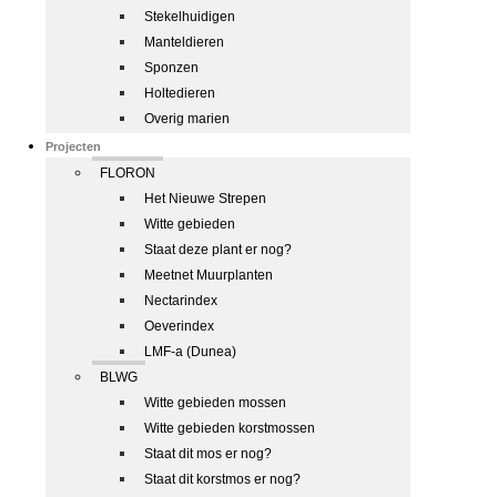
Stekelhuidigen
Manteldieren
Sponzen
Holtedieren
Overig marien
Projecten
FLORON
Het Nieuwe Strepen
Witte gebieden
Staat deze plant er nog?
Meetnet Muurplanten
Nectarindex
Oeverindex
LMF-a (Dunea)
BLWG
Witte gebieden mossen
Witte gebieden korstmossen
Staat dit mos er nog?
Staat dit korstmos er nog?