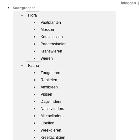
Inloggen
|
Soortgroepen
Flora
Vaatplanten
Mossen
Korstmossen
Paddenstoelen
Kranswieren
Wieren
Fauna
Zoogdieren
Reptielen
Amfibieën
Vissen
Dagvlinders
Nachtvlinders
Microvlinders
Libellen
Weekdieren
Kreeftachtigen