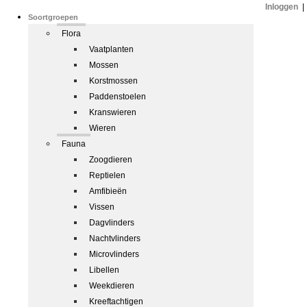
Inloggen
|
Soortgroepen
Flora
Vaatplanten
Mossen
Korstmossen
Paddenstoelen
Kranswieren
Wieren
Fauna
Zoogdieren
Reptielen
Amfibieën
Vissen
Dagvlinders
Nachtvlinders
Microvlinders
Libellen
Weekdieren
Kreeftachtigen