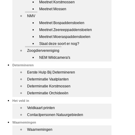
Meetnet Korstmossen
Meetnet Mossen
NMV
Meetnet Bospaddenstoelen
Meetnet Zeereeppaddenstoelen
Meetnet Moeraspaddenstoelen
Staat deze soort er nog?
Zoogdiervereniging
NEM Wildcamera's
Determineren
Eerste Hulp Bij Determineren
Determinatie Vaatplanten
Determinatie Korstmossen
Determinatie Orchideeën
Het veld in
Veldkaart printen
Contactpersonen Natuurgebieden
Waarnemingen
Waarnemingen