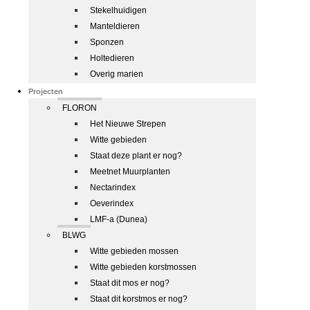
Stekelhuidigen
Manteldieren
Sponzen
Holtedieren
Overig marien
Projecten
FLORON
Het Nieuwe Strepen
Witte gebieden
Staat deze plant er nog?
Meetnet Muurplanten
Nectarindex
Oeverindex
LMF-a (Dunea)
BLWG
Witte gebieden mossen
Witte gebieden korstmossen
Staat dit mos er nog?
Staat dit korstmos er nog?