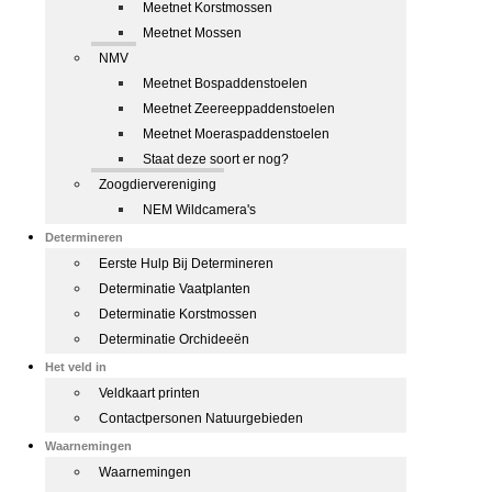
Meetnet Korstmossen
Meetnet Mossen
NMV
Meetnet Bospaddenstoelen
Meetnet Zeereeppaddenstoelen
Meetnet Moeraspaddenstoelen
Staat deze soort er nog?
Zoogdiervereniging
NEM Wildcamera's
Determineren
Eerste Hulp Bij Determineren
Determinatie Vaatplanten
Determinatie Korstmossen
Determinatie Orchideeën
Het veld in
Veldkaart printen
Contactpersonen Natuurgebieden
Waarnemingen
Waarnemingen