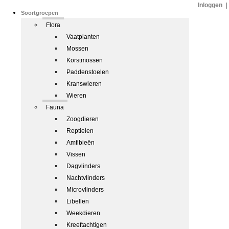
Inloggen
|
Soortgroepen
Flora
Vaatplanten
Mossen
Korstmossen
Paddenstoelen
Kranswieren
Wieren
Fauna
Zoogdieren
Reptielen
Amfibieën
Vissen
Dagvlinders
Nachtvlinders
Microvlinders
Libellen
Weekdieren
Kreeftachtigen