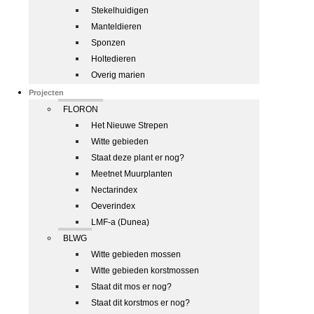
Stekelhuidigen
Manteldieren
Sponzen
Holtedieren
Overig marien
Projecten
FLORON
Het Nieuwe Strepen
Witte gebieden
Staat deze plant er nog?
Meetnet Muurplanten
Nectarindex
Oeverindex
LMF-a (Dunea)
BLWG
Witte gebieden mossen
Witte gebieden korstmossen
Staat dit mos er nog?
Staat dit korstmos er nog?