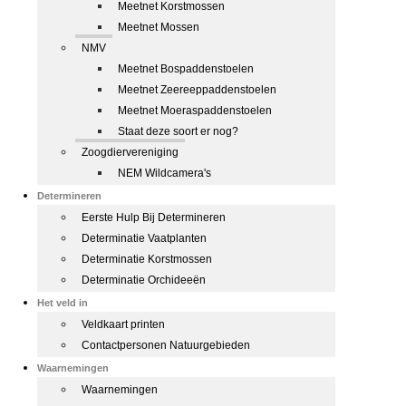
Meetnet Korstmossen
Meetnet Mossen
NMV
Meetnet Bospaddenstoelen
Meetnet Zeereeppaddenstoelen
Meetnet Moeraspaddenstoelen
Staat deze soort er nog?
Zoogdiervereniging
NEM Wildcamera's
Determineren
Eerste Hulp Bij Determineren
Determinatie Vaatplanten
Determinatie Korstmossen
Determinatie Orchideeën
Het veld in
Veldkaart printen
Contactpersonen Natuurgebieden
Waarnemingen
Waarnemingen