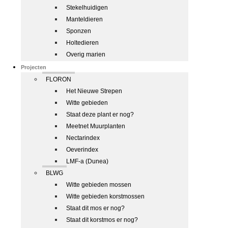
Stekelhuidigen
Manteldieren
Sponzen
Holtedieren
Overig marien
Projecten
FLORON
Het Nieuwe Strepen
Witte gebieden
Staat deze plant er nog?
Meetnet Muurplanten
Nectarindex
Oeverindex
LMF-a (Dunea)
BLWG
Witte gebieden mossen
Witte gebieden korstmossen
Staat dit mos er nog?
Staat dit korstmos er nog?