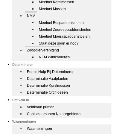
Meetnet Korstmossen
Meetnet Mossen
NMV
Meetnet Bospaddenstoelen
Meetnet Zeereeppaddenstoelen
Meetnet Moeraspaddenstoelen
Staat deze soort er nog?
Zoogdiervereniging
NEM Wildcamera's
Determineren
Eerste Hulp Bij Determineren
Determinatie Vaatplanten
Determinatie Korstmossen
Determinatie Orchideeën
Het veld in
Veldkaart printen
Contactpersonen Natuurgebieden
Waarnemingen
Waarnemingen