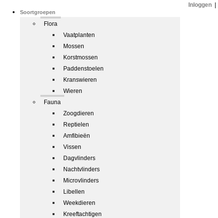
Inloggen
|
Soortgroepen
Flora
Vaatplanten
Mossen
Korstmossen
Paddenstoelen
Kranswieren
Wieren
Fauna
Zoogdieren
Reptielen
Amfibieën
Vissen
Dagvlinders
Nachtvlinders
Microvlinders
Libellen
Weekdieren
Kreeftachtigen