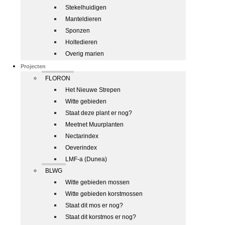
Stekelhuidigen
Manteldieren
Sponzen
Holtedieren
Overig marien
Projecten
FLORON
Het Nieuwe Strepen
Witte gebieden
Staat deze plant er nog?
Meetnet Muurplanten
Nectarindex
Oeverindex
LMF-a (Dunea)
BLWG
Witte gebieden mossen
Witte gebieden korstmossen
Staat dit mos er nog?
Staat dit korstmos er nog?