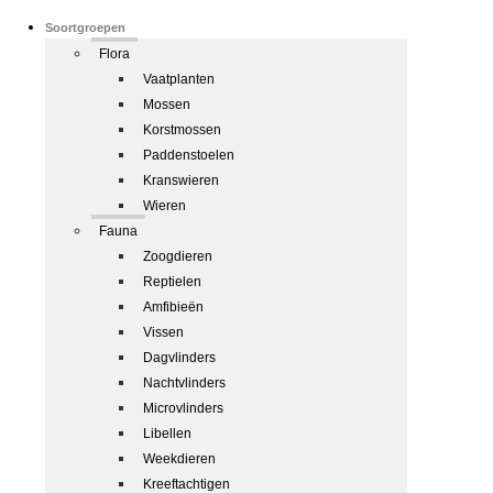
Soortgroepen
Flora
Vaatplanten
Mossen
Korstmossen
Paddenstoelen
Kranswieren
Wieren
Fauna
Zoogdieren
Reptielen
Amfibieën
Vissen
Dagvlinders
Nachtvlinders
Microvlinders
Libellen
Weekdieren
Kreeftachtigen