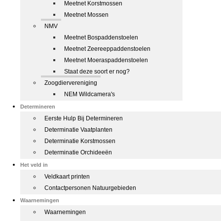
Meetnet Korstmossen
Meetnet Mossen
NMV
Meetnet Bospaddenstoelen
Meetnet Zeereeppaddenstoelen
Meetnet Moeraspaddenstoelen
Staat deze soort er nog?
Zoogdiervereniging
NEM Wildcamera's
Determineren
Eerste Hulp Bij Determineren
Determinatie Vaatplanten
Determinatie Korstmossen
Determinatie Orchideeën
Het veld in
Veldkaart printen
Contactpersonen Natuurgebieden
Waarnemingen
Waarnemingen