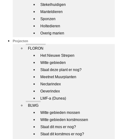
Stekelhuidigen
Manteldieren
Sponzen
Holtedieren
Overig marien
Projecten
FLORON
Het Nieuwe Strepen
Witte gebieden
Staat deze plant er nog?
Meetnet Muurplanten
Nectarindex
Oeverindex
LMF-a (Dunea)
BLWG
Witte gebieden mossen
Witte gebieden korstmossen
Staat dit mos er nog?
Staat dit korstmos er nog?