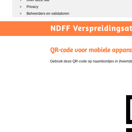
Over deze site
Privacy
Beheerders en validatoren
NDFF Verspreidingsat
QR-code voor mobiele appara
Gebruik deze QR-code op naambordjes in (heem)tui