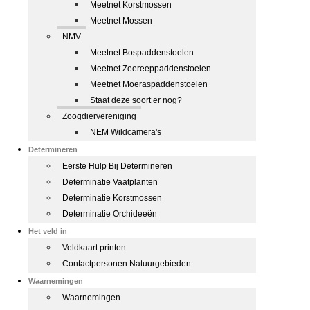
Meetnet Korstmossen
Meetnet Mossen
NMV
Meetnet Bospaddenstoelen
Meetnet Zeereeppaddenstoelen
Meetnet Moeraspaddenstoelen
Staat deze soort er nog?
Zoogdiervereniging
NEM Wildcamera's
Determineren
Eerste Hulp Bij Determineren
Determinatie Vaatplanten
Determinatie Korstmossen
Determinatie Orchideeën
Het veld in
Veldkaart printen
Contactpersonen Natuurgebieden
Waarnemingen
Waarnemingen