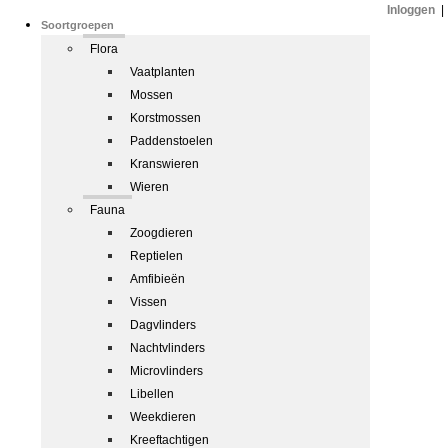
Inloggen
|
Soortgroepen
Flora
Vaatplanten
Mossen
Korstmossen
Paddenstoelen
Kranswieren
Wieren
Fauna
Zoogdieren
Reptielen
Amfibieën
Vissen
Dagvlinders
Nachtvlinders
Microvlinders
Libellen
Weekdieren
Kreeftachtigen