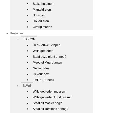
Stekelhuidigen
Manteldieren
Sponzen
Holtedieren
Overig marien
Projecten
FLORON
Het Nieuwe Strepen
Witte gebieden
Staat deze plant er nog?
Meetnet Muurplanten
Nectarindex
Oeverindex
LMF-a (Dunea)
BLWG
Witte gebieden mossen
Witte gebieden korstmossen
Staat dit mos er nog?
Staat dit korstmos er nog?