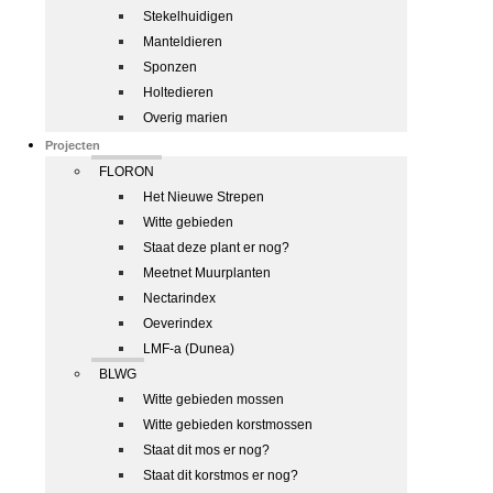
Stekelhuidigen
Manteldieren
Sponzen
Holtedieren
Overig marien
Projecten
FLORON
Het Nieuwe Strepen
Witte gebieden
Staat deze plant er nog?
Meetnet Muurplanten
Nectarindex
Oeverindex
LMF-a (Dunea)
BLWG
Witte gebieden mossen
Witte gebieden korstmossen
Staat dit mos er nog?
Staat dit korstmos er nog?