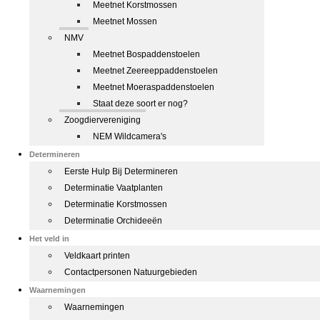
Meetnet Korstmossen
Meetnet Mossen
NMV
Meetnet Bospaddenstoelen
Meetnet Zeereeppaddenstoelen
Meetnet Moeraspaddenstoelen
Staat deze soort er nog?
Zoogdiervereniging
NEM Wildcamera's
Determineren
Eerste Hulp Bij Determineren
Determinatie Vaatplanten
Determinatie Korstmossen
Determinatie Orchideeën
Het veld in
Veldkaart printen
Contactpersonen Natuurgebieden
Waarnemingen
Waarnemingen