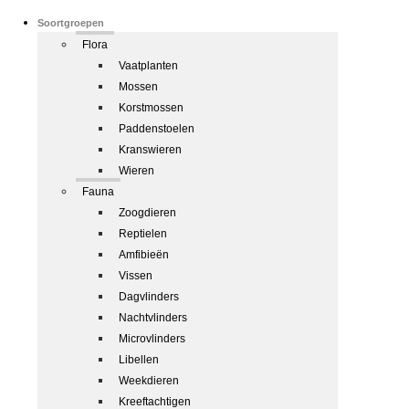
Soortgroepen
Flora
Vaatplanten
Mossen
Korstmossen
Paddenstoelen
Kranswieren
Wieren
Fauna
Zoogdieren
Reptielen
Amfibieën
Vissen
Dagvlinders
Nachtvlinders
Microvlinders
Libellen
Weekdieren
Kreeftachtigen