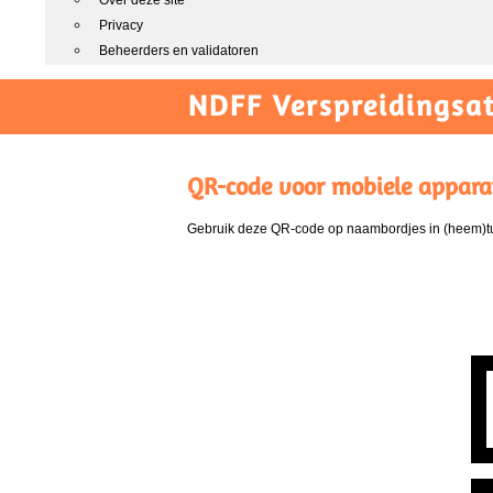
Over deze site
Privacy
Beheerders en validatoren
NDFF Verspreidingsat
QR-code voor mobiele appara
Gebruik deze QR-code op naambordjes in (heem)tui