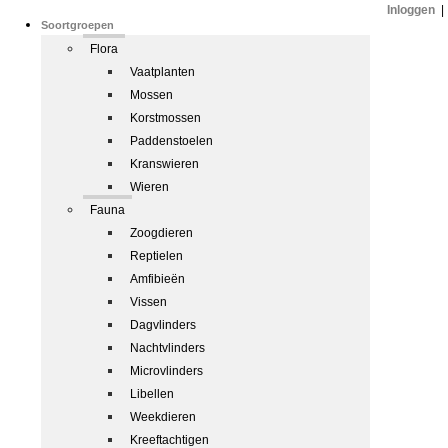
Inloggen
|
Soortgroepen
Flora
Vaatplanten
Mossen
Korstmossen
Paddenstoelen
Kranswieren
Wieren
Fauna
Zoogdieren
Reptielen
Amfibieën
Vissen
Dagvlinders
Nachtvlinders
Microvlinders
Libellen
Weekdieren
Kreeftachtigen