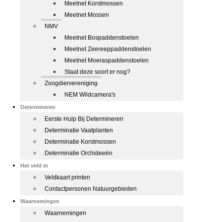
Meetnet Korstmossen
Meetnet Mossen
NMV
Meetnet Bospaddenstoelen
Meetnet Zeereeppaddenstoelen
Meetnet Moeraspaddenstoelen
Staat deze soort er nog?
Zoogdiervereniging
NEM Wildcamera's
Determineren
Eerste Hulp Bij Determineren
Determinatie Vaatplanten
Determinatie Korstmossen
Determinatie Orchideeën
Het veld in
Veldkaart printen
Contactpersonen Natuurgebieden
Waarnemingen
Waarnemingen