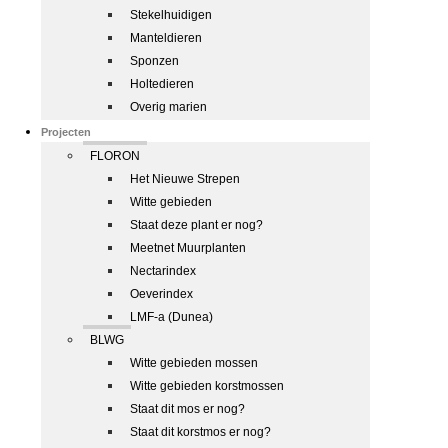
Stekelhuidigen
Manteldieren
Sponzen
Holtedieren
Overig marien
Projecten
FLORON
Het Nieuwe Strepen
Witte gebieden
Staat deze plant er nog?
Meetnet Muurplanten
Nectarindex
Oeverindex
LMF-a (Dunea)
BLWG
Witte gebieden mossen
Witte gebieden korstmossen
Staat dit mos er nog?
Staat dit korstmos er nog?