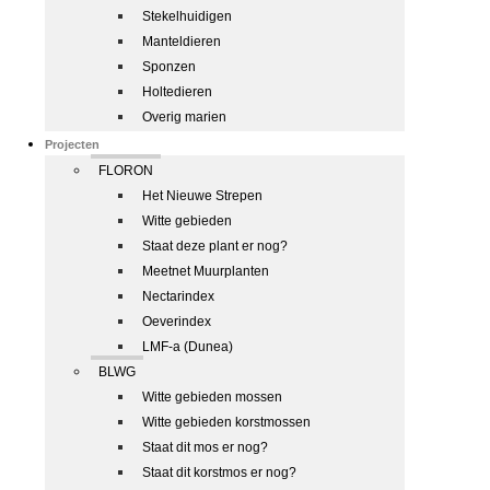
Stekelhuidigen
Manteldieren
Sponzen
Holtedieren
Overig marien
Projecten
FLORON
Het Nieuwe Strepen
Witte gebieden
Staat deze plant er nog?
Meetnet Muurplanten
Nectarindex
Oeverindex
LMF-a (Dunea)
BLWG
Witte gebieden mossen
Witte gebieden korstmossen
Staat dit mos er nog?
Staat dit korstmos er nog?