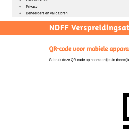
Over deze site
Privacy
Beheerders en validatoren
NDFF Verspreidingsat
QR-code voor mobiele appara
Gebruik deze QR-code op naambordjes in (heem)tui