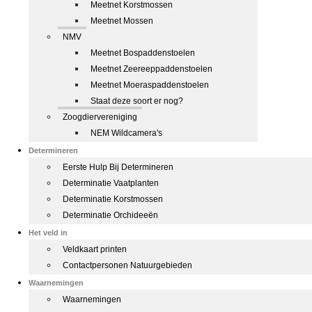
Meetnet Korstmossen
Meetnet Mossen
NMV
Meetnet Bospaddenstoelen
Meetnet Zeereeppaddenstoelen
Meetnet Moeraspaddenstoelen
Staat deze soort er nog?
Zoogdiervereniging
NEM Wildcamera's
Determineren
Eerste Hulp Bij Determineren
Determinatie Vaatplanten
Determinatie Korstmossen
Determinatie Orchideeën
Het veld in
Veldkaart printen
Contactpersonen Natuurgebieden
Waarnemingen
Waarnemingen