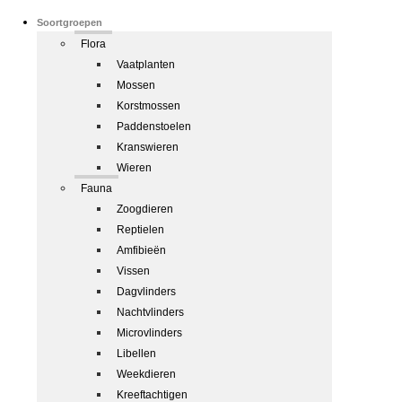
Soortgroepen
Flora
Vaatplanten
Mossen
Korstmossen
Paddenstoelen
Kranswieren
Wieren
Fauna
Zoogdieren
Reptielen
Amfibieën
Vissen
Dagvlinders
Nachtvlinders
Microvlinders
Libellen
Weekdieren
Kreeftachtigen