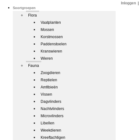
Inloggen
|
Soortgroepen
Flora
Vaatplanten
Mossen
Korstmossen
Paddenstoelen
Kranswieren
Wieren
Fauna
Zoogdieren
Reptielen
Amfibieën
Vissen
Dagvlinders
Nachtvlinders
Microvlinders
Libellen
Weekdieren
Kreeftachtigen