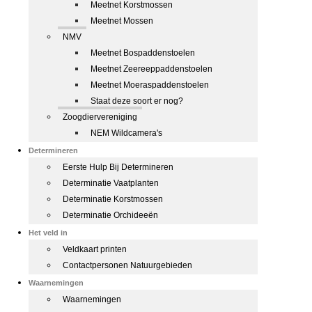
Meetnet Korstmossen
Meetnet Mossen
NMV
Meetnet Bospaddenstoelen
Meetnet Zeereeppaddenstoelen
Meetnet Moeraspaddenstoelen
Staat deze soort er nog?
Zoogdiervereniging
NEM Wildcamera's
Determineren
Eerste Hulp Bij Determineren
Determinatie Vaatplanten
Determinatie Korstmossen
Determinatie Orchideeën
Het veld in
Veldkaart printen
Contactpersonen Natuurgebieden
Waarnemingen
Waarnemingen