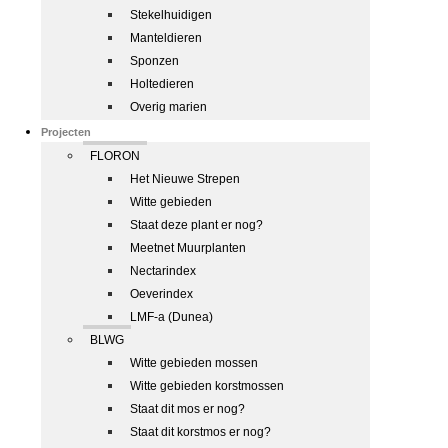
Stekelhuidigen
Manteldieren
Sponzen
Holtedieren
Overig marien
Projecten
FLORON
Het Nieuwe Strepen
Witte gebieden
Staat deze plant er nog?
Meetnet Muurplanten
Nectarindex
Oeverindex
LMF-a (Dunea)
BLWG
Witte gebieden mossen
Witte gebieden korstmossen
Staat dit mos er nog?
Staat dit korstmos er nog?