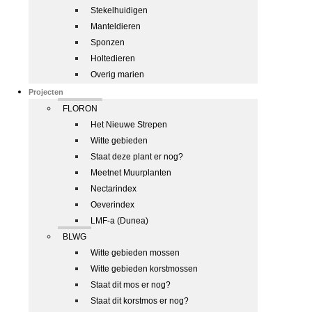
Stekelhuidigen
Manteldieren
Sponzen
Holtedieren
Overig marien
Projecten
FLORON
Het Nieuwe Strepen
Witte gebieden
Staat deze plant er nog?
Meetnet Muurplanten
Nectarindex
Oeverindex
LMF-a (Dunea)
BLWG
Witte gebieden mossen
Witte gebieden korstmossen
Staat dit mos er nog?
Staat dit korstmos er nog?