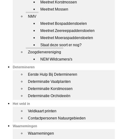
Meetnet Korstmossen
Meetnet Mossen
NMV
Meetnet Bospaddenstoelen
Meetnet Zeereeppaddenstoelen
Meetnet Moeraspaddenstoelen
Staat deze soort er nog?
Zoogdiervereniging
NEM Wildcamera's
Determineren
Eerste Hulp Bij Determineren
Determinatie Vaatplanten
Determinatie Korstmossen
Determinatie Orchideeën
Het veld in
Veldkaart printen
Contactpersonen Natuurgebieden
Waarnemingen
Waarnemingen