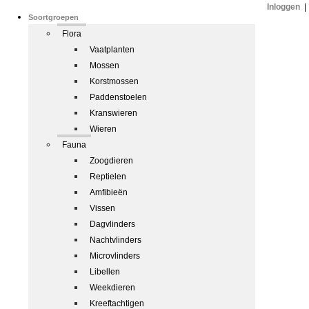
Inloggen
|
Soortgroepen
Flora
Vaatplanten
Mossen
Korstmossen
Paddenstoelen
Kranswieren
Wieren
Fauna
Zoogdieren
Reptielen
Amfibieën
Vissen
Dagvlinders
Nachtvlinders
Microvlinders
Libellen
Weekdieren
Kreeftachtigen