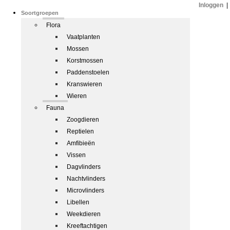
Inloggen
|
Soortgroepen
Flora
Vaatplanten
Mossen
Korstmossen
Paddenstoelen
Kranswieren
Wieren
Fauna
Zoogdieren
Reptielen
Amfibieën
Vissen
Dagvlinders
Nachtvlinders
Microvlinders
Libellen
Weekdieren
Kreeftachtigen