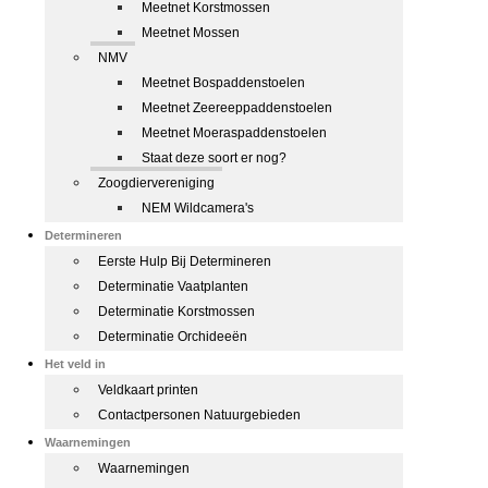
Meetnet Korstmossen
Meetnet Mossen
NMV
Meetnet Bospaddenstoelen
Meetnet Zeereeppaddenstoelen
Meetnet Moeraspaddenstoelen
Staat deze soort er nog?
Zoogdiervereniging
NEM Wildcamera's
Determineren
Eerste Hulp Bij Determineren
Determinatie Vaatplanten
Determinatie Korstmossen
Determinatie Orchideeën
Het veld in
Veldkaart printen
Contactpersonen Natuurgebieden
Waarnemingen
Waarnemingen