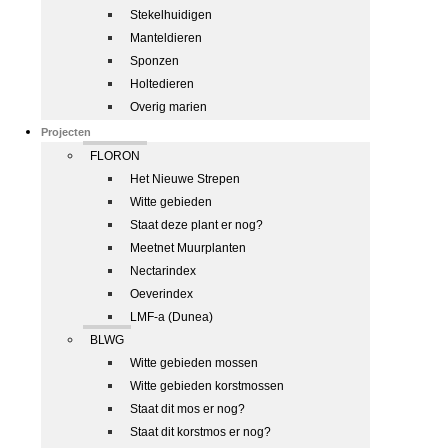
Stekelhuidigen
Manteldieren
Sponzen
Holtedieren
Overig marien
Projecten
FLORON
Het Nieuwe Strepen
Witte gebieden
Staat deze plant er nog?
Meetnet Muurplanten
Nectarindex
Oeverindex
LMF-a (Dunea)
BLWG
Witte gebieden mossen
Witte gebieden korstmossen
Staat dit mos er nog?
Staat dit korstmos er nog?