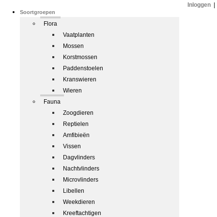
Inloggen
|
Soortgroepen
Flora
Vaatplanten
Mossen
Korstmossen
Paddenstoelen
Kranswieren
Wieren
Fauna
Zoogdieren
Reptielen
Amfibieën
Vissen
Dagvlinders
Nachtvlinders
Microvlinders
Libellen
Weekdieren
Kreeftachtigen