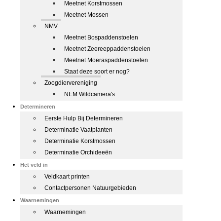
Meetnet Korstmossen
Meetnet Mossen
NMV
Meetnet Bospaddenstoelen
Meetnet Zeereeppaddenstoelen
Meetnet Moeraspaddenstoelen
Staat deze soort er nog?
Zoogdiervereniging
NEM Wildcamera's
Determineren
Eerste Hulp Bij Determineren
Determinatie Vaatplanten
Determinatie Korstmossen
Determinatie Orchideeën
Het veld in
Veldkaart printen
Contactpersonen Natuurgebieden
Waarnemingen
Waarnemingen