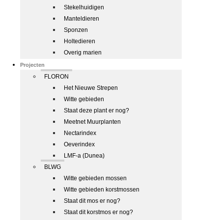
Stekelhuidigen
Manteldieren
Sponzen
Holtedieren
Overig marien
Projecten
FLORON
Het Nieuwe Strepen
Witte gebieden
Staat deze plant er nog?
Meetnet Muurplanten
Nectarindex
Oeverindex
LMF-a (Dunea)
BLWG
Witte gebieden mossen
Witte gebieden korstmossen
Staat dit mos er nog?
Staat dit korstmos er nog?