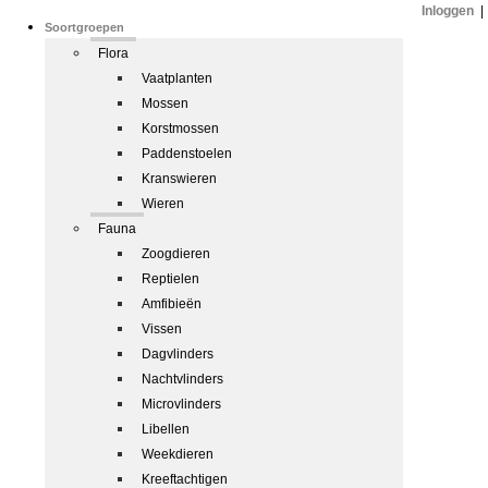
Inloggen
|
Soortgroepen
Flora
Vaatplanten
Mossen
Korstmossen
Paddenstoelen
Kranswieren
Wieren
Fauna
Zoogdieren
Reptielen
Amfibieën
Vissen
Dagvlinders
Nachtvlinders
Microvlinders
Libellen
Weekdieren
Kreeftachtigen