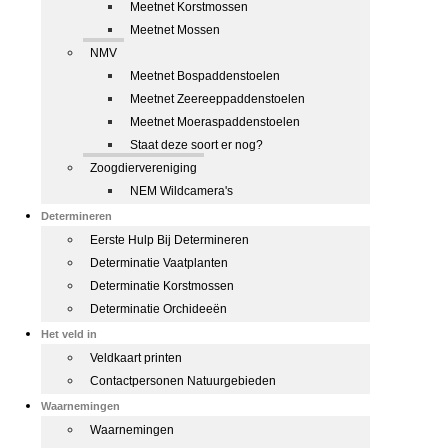
Meetnet Korstmossen
Meetnet Mossen
NMV
Meetnet Bospaddenstoelen
Meetnet Zeereeppaddenstoelen
Meetnet Moeraspaddenstoelen
Staat deze soort er nog?
Zoogdiervereniging
NEM Wildcamera's
Determineren
Eerste Hulp Bij Determineren
Determinatie Vaatplanten
Determinatie Korstmossen
Determinatie Orchideeën
Het veld in
Veldkaart printen
Contactpersonen Natuurgebieden
Waarnemingen
Waarnemingen