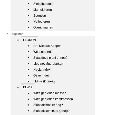
Stekelhuidigen
Manteldieren
Sponzen
Holtedieren
Overig marien
Projecten
FLORON
Het Nieuwe Strepen
Witte gebieden
Staat deze plant er nog?
Meetnet Muurplanten
Nectarindex
Oeverindex
LMF-a (Dunea)
BLWG
Witte gebieden mossen
Witte gebieden korstmossen
Staat dit mos er nog?
Staat dit korstmos er nog?