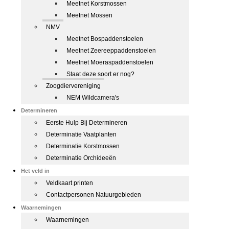
Meetnet Korstmossen
Meetnet Mossen
NMV
Meetnet Bospaddenstoelen
Meetnet Zeereeppaddenstoelen
Meetnet Moeraspaddenstoelen
Staat deze soort er nog?
Zoogdiervereniging
NEM Wildcamera's
Determineren
Eerste Hulp Bij Determineren
Determinatie Vaatplanten
Determinatie Korstmossen
Determinatie Orchideeën
Het veld in
Veldkaart printen
Contactpersonen Natuurgebieden
Waarnemingen
Waarnemingen