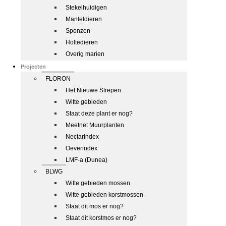
Stekelhuidigen
Manteldieren
Sponzen
Holtedieren
Overig marien
Projecten
FLORON
Het Nieuwe Strepen
Witte gebieden
Staat deze plant er nog?
Meetnet Muurplanten
Nectarindex
Oeverindex
LMF-a (Dunea)
BLWG
Witte gebieden mossen
Witte gebieden korstmossen
Staat dit mos er nog?
Staat dit korstmos er nog?