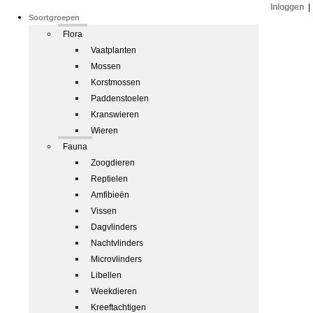
Inloggen
|
Soortgroepen
Flora
Vaatplanten
Mossen
Korstmossen
Paddenstoelen
Kranswieren
Wieren
Fauna
Zoogdieren
Reptielen
Amfibieën
Vissen
Dagvlinders
Nachtvlinders
Microvlinders
Libellen
Weekdieren
Kreeftachtigen