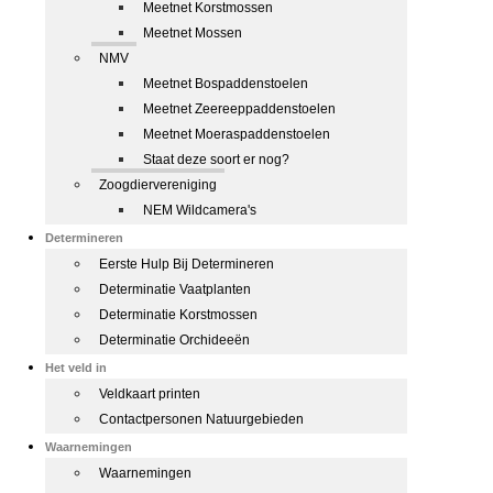
Meetnet Korstmossen
Meetnet Mossen
NMV
Meetnet Bospaddenstoelen
Meetnet Zeereeppaddenstoelen
Meetnet Moeraspaddenstoelen
Staat deze soort er nog?
Zoogdiervereniging
NEM Wildcamera's
Determineren
Eerste Hulp Bij Determineren
Determinatie Vaatplanten
Determinatie Korstmossen
Determinatie Orchideeën
Het veld in
Veldkaart printen
Contactpersonen Natuurgebieden
Waarnemingen
Waarnemingen