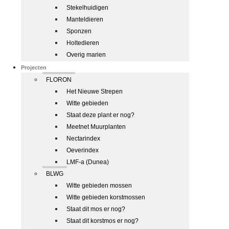
Stekelhuidigen
Manteldieren
Sponzen
Holtedieren
Overig marien
Projecten
FLORON
Het Nieuwe Strepen
Witte gebieden
Staat deze plant er nog?
Meetnet Muurplanten
Nectarindex
Oeverindex
LMF-a (Dunea)
BLWG
Witte gebieden mossen
Witte gebieden korstmossen
Staat dit mos er nog?
Staat dit korstmos er nog?