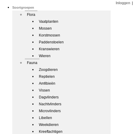
Inloggen
|
Soortgroepen
Flora
Vaatplanten
Mossen
Korstmossen
Paddenstoelen
Kranswieren
Wieren
Fauna
Zoogdieren
Reptielen
Amfibieën
Vissen
Dagvlinders
Nachtvlinders
Microvlinders
Libellen
Weekdieren
Kreeftachtigen