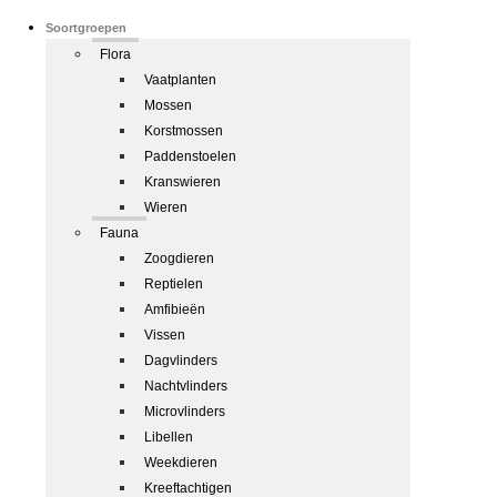
Soortgroepen
Flora
Vaatplanten
Mossen
Korstmossen
Paddenstoelen
Kranswieren
Wieren
Fauna
Zoogdieren
Reptielen
Amfibieën
Vissen
Dagvlinders
Nachtvlinders
Microvlinders
Libellen
Weekdieren
Kreeftachtigen