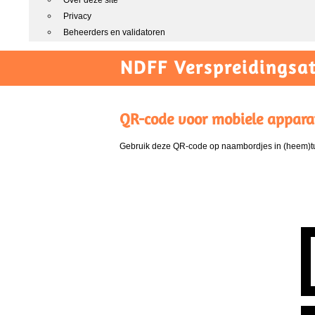
Over deze site
Privacy
Beheerders en validatoren
NDFF Verspreidingsat
QR-code voor mobiele appara
Gebruik deze QR-code op naambordjes in (heem)tui