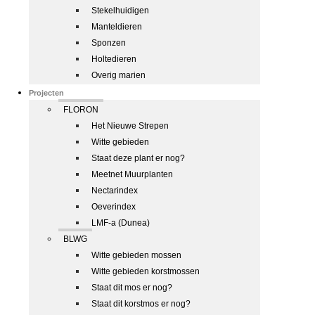
Stekelhuidigen
Manteldieren
Sponzen
Holtedieren
Overig marien
Projecten
FLORON
Het Nieuwe Strepen
Witte gebieden
Staat deze plant er nog?
Meetnet Muurplanten
Nectarindex
Oeverindex
LMF-a (Dunea)
BLWG
Witte gebieden mossen
Witte gebieden korstmossen
Staat dit mos er nog?
Staat dit korstmos er nog?