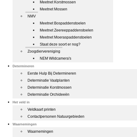
Meetnet Korstmossen
Meetnet Mossen
NMV
Meetnet Bospaddenstoelen
Meetnet Zeereeppaddenstoelen
Meetnet Moeraspaddenstoelen
Staat deze soort er nog?
Zoogdiervereniging
NEM Wildcamera's
Determineren
Eerste Hulp Bij Determineren
Determinatie Vaatplanten
Determinatie Korstmossen
Determinatie Orchideeën
Het veld in
Veldkaart printen
Contactpersonen Natuurgebieden
Waarnemingen
Waarnemingen