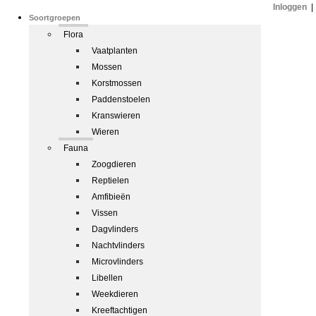
Inloggen
|
Soortgroepen
Flora
Vaatplanten
Mossen
Korstmossen
Paddenstoelen
Kranswieren
Wieren
Fauna
Zoogdieren
Reptielen
Amfibieën
Vissen
Dagvlinders
Nachtvlinders
Microvlinders
Libellen
Weekdieren
Kreeftachtigen