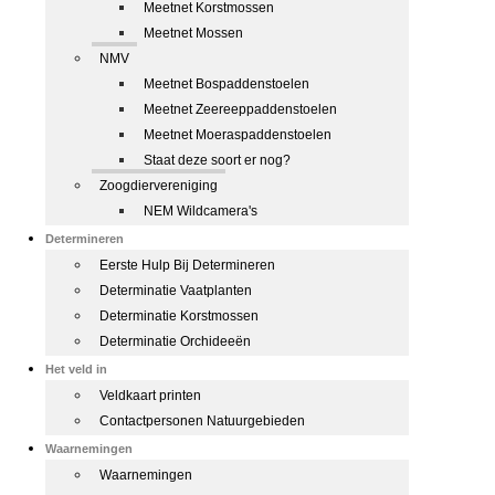
Meetnet Korstmossen
Meetnet Mossen
NMV
Meetnet Bospaddenstoelen
Meetnet Zeereeppaddenstoelen
Meetnet Moeraspaddenstoelen
Staat deze soort er nog?
Zoogdiervereniging
NEM Wildcamera's
Determineren
Eerste Hulp Bij Determineren
Determinatie Vaatplanten
Determinatie Korstmossen
Determinatie Orchideeën
Het veld in
Veldkaart printen
Contactpersonen Natuurgebieden
Waarnemingen
Waarnemingen