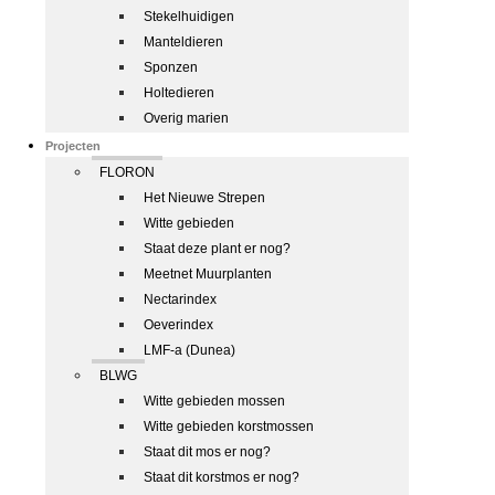
Stekelhuidigen
Manteldieren
Sponzen
Holtedieren
Overig marien
Projecten
FLORON
Het Nieuwe Strepen
Witte gebieden
Staat deze plant er nog?
Meetnet Muurplanten
Nectarindex
Oeverindex
LMF-a (Dunea)
BLWG
Witte gebieden mossen
Witte gebieden korstmossen
Staat dit mos er nog?
Staat dit korstmos er nog?