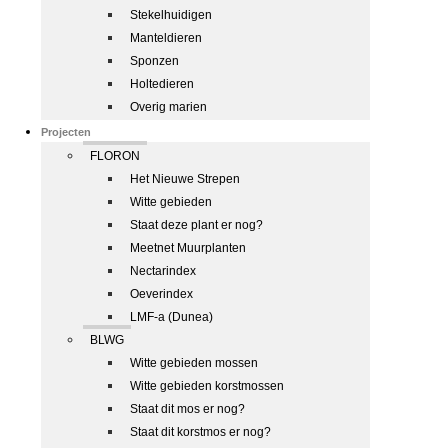
Stekelhuidigen
Manteldieren
Sponzen
Holtedieren
Overig marien
Projecten
FLORON
Het Nieuwe Strepen
Witte gebieden
Staat deze plant er nog?
Meetnet Muurplanten
Nectarindex
Oeverindex
LMF-a (Dunea)
BLWG
Witte gebieden mossen
Witte gebieden korstmossen
Staat dit mos er nog?
Staat dit korstmos er nog?