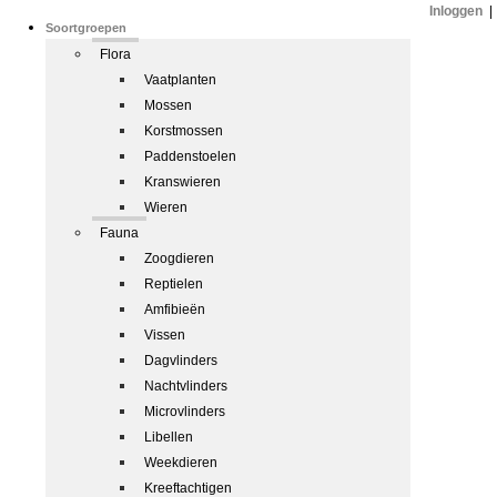
Inloggen
|
Soortgroepen
Flora
Vaatplanten
Mossen
Korstmossen
Paddenstoelen
Kranswieren
Wieren
Fauna
Zoogdieren
Reptielen
Amfibieën
Vissen
Dagvlinders
Nachtvlinders
Microvlinders
Libellen
Weekdieren
Kreeftachtigen