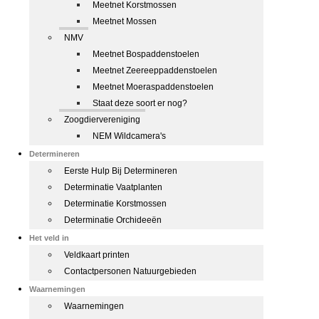
Meetnet Korstmossen
Meetnet Mossen
NMV
Meetnet Bospaddenstoelen
Meetnet Zeereeppaddenstoelen
Meetnet Moeraspaddenstoelen
Staat deze soort er nog?
Zoogdiervereniging
NEM Wildcamera's
Determineren
Eerste Hulp Bij Determineren
Determinatie Vaatplanten
Determinatie Korstmossen
Determinatie Orchideeën
Het veld in
Veldkaart printen
Contactpersonen Natuurgebieden
Waarnemingen
Waarnemingen