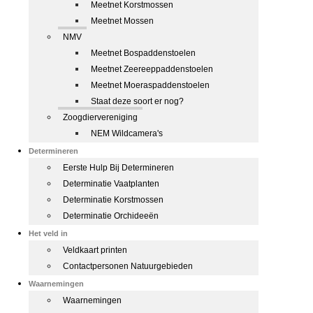
Meetnet Korstmossen
Meetnet Mossen
NMV
Meetnet Bospaddenstoelen
Meetnet Zeereeppaddenstoelen
Meetnet Moeraspaddenstoelen
Staat deze soort er nog?
Zoogdiervereniging
NEM Wildcamera's
Determineren
Eerste Hulp Bij Determineren
Determinatie Vaatplanten
Determinatie Korstmossen
Determinatie Orchideeën
Het veld in
Veldkaart printen
Contactpersonen Natuurgebieden
Waarnemingen
Waarnemingen