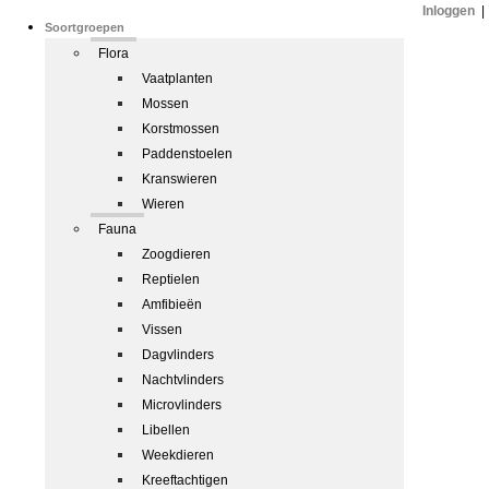
Inloggen
|
Soortgroepen
Flora
Vaatplanten
Mossen
Korstmossen
Paddenstoelen
Kranswieren
Wieren
Fauna
Zoogdieren
Reptielen
Amfibieën
Vissen
Dagvlinders
Nachtvlinders
Microvlinders
Libellen
Weekdieren
Kreeftachtigen