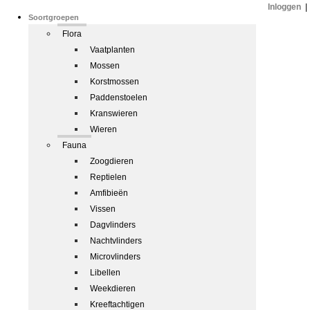
Inloggen
|
Soortgroepen
Flora
Vaatplanten
Mossen
Korstmossen
Paddenstoelen
Kranswieren
Wieren
Fauna
Zoogdieren
Reptielen
Amfibieën
Vissen
Dagvlinders
Nachtvlinders
Microvlinders
Libellen
Weekdieren
Kreeftachtigen