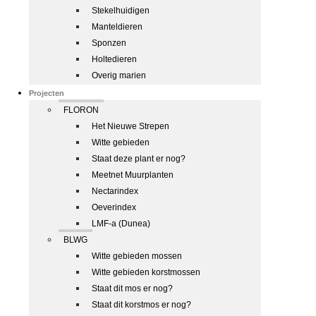
Stekelhuidigen
Manteldieren
Sponzen
Holtedieren
Overig marien
Projecten
FLORON
Het Nieuwe Strepen
Witte gebieden
Staat deze plant er nog?
Meetnet Muurplanten
Nectarindex
Oeverindex
LMF-a (Dunea)
BLWG
Witte gebieden mossen
Witte gebieden korstmossen
Staat dit mos er nog?
Staat dit korstmos er nog?