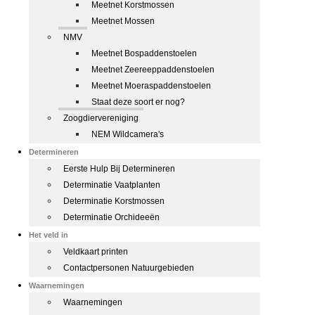
Meetnet Korstmossen
Meetnet Mossen
NMV
Meetnet Bospaddenstoelen
Meetnet Zeereeppaddenstoelen
Meetnet Moeraspaddenstoelen
Staat deze soort er nog?
Zoogdiervereniging
NEM Wildcamera's
Determineren
Eerste Hulp Bij Determineren
Determinatie Vaatplanten
Determinatie Korstmossen
Determinatie Orchideeën
Het veld in
Veldkaart printen
Contactpersonen Natuurgebieden
Waarnemingen
Waarnemingen